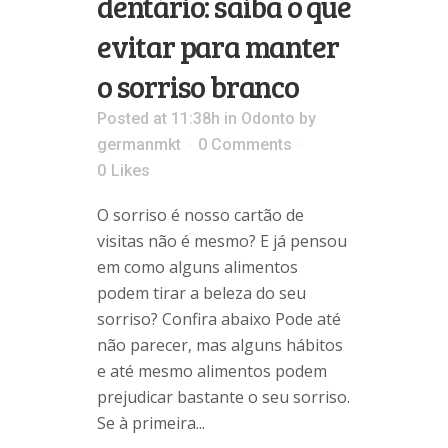
dentário: saiba o que
evitar para manter
o sorriso branco
Posted at 11:38h
in
Odonto
by
germanmkt
0 Comments
0
Likes
O sorriso é nosso cartão de
visitas não é mesmo? E já pensou
em como alguns alimentos
podem tirar a beleza do seu
sorriso? Confira abaixo Pode até
não parecer, mas alguns hábitos
e até mesmo alimentos podem
prejudicar bastante o seu sorriso.
Se à primeira...