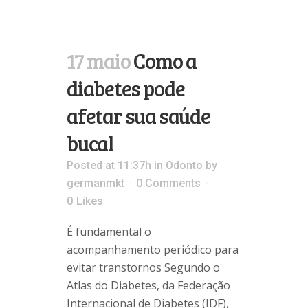
17 maio
Como a
diabetes pode
afetar sua saúde
bucal
Posted at 11:37h
in
Odonto
by
germanmkt
0 Comments
0
Likes
É fundamental o
acompanhamento periódico para
evitar transtornos Segundo o
Atlas do Diabetes, da Federação
Internacional de Diabetes (IDF),