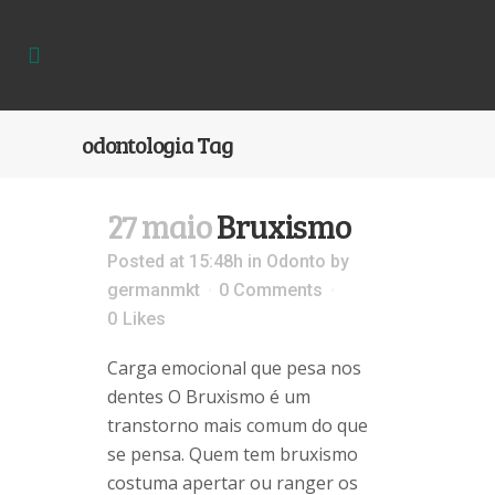
odontologia Tag
27 maio
Bruxismo
Posted at 15:48h
in
Odonto
by
germanmkt
0 Comments
0
Likes
Carga emocional que pesa nos
dentes O Bruxismo é um
transtorno mais comum do que
se pensa. Quem tem bruxismo
costuma apertar ou ranger os