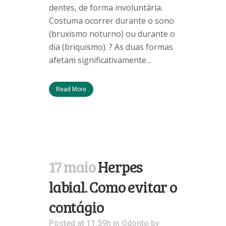
dentes, de forma involuntária.
Costuma ocorrer durante o sono
(bruxismo noturno) ou durante o
dia (briquismo). ? As duas formas
afetam significativamente...
Read More
17 maio
Herpes
labial. Como evitar o
contágio
Posted at 11:59h
in
Odonto
by