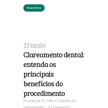
Read More
11 maio
Clareamento dental:
entenda os
principais
benefícios do
procedimento
Posted at 01:04h
in
Odonto
by
germanmkt
0 Comments