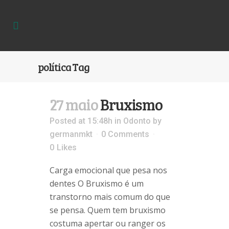
política Tag
27 maio
Bruxismo
Posted at 15:48h
in
Odonto
by
germanmkt
0 Comments
0
Likes
Carga emocional que pesa nos
dentes O Bruxismo é um
transtorno mais comum do que
se pensa. Quem tem bruxismo
costuma apertar ou ranger os