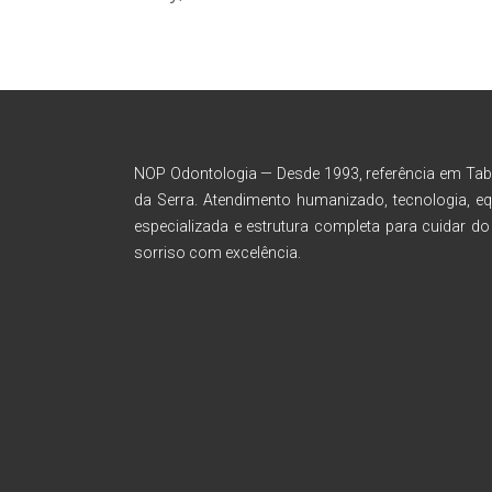
NOP Odontologia — Desde 1993, referência em Ta
da Serra. Atendimento humanizado, tecnologia, eq
especializada e estrutura completa para cuidar do
sorriso com excelência.