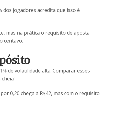
 dos jogadores acredita que isso é
te, mas na prática o requisito de aposta
o centavo.
pósito
1% de volatilidade alta. Comparar esses
cheia”.
 por 0,20 chega a R$42, mas com o requisito