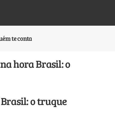
guém te conta
na hora Brasil: o
Brasil: o truque