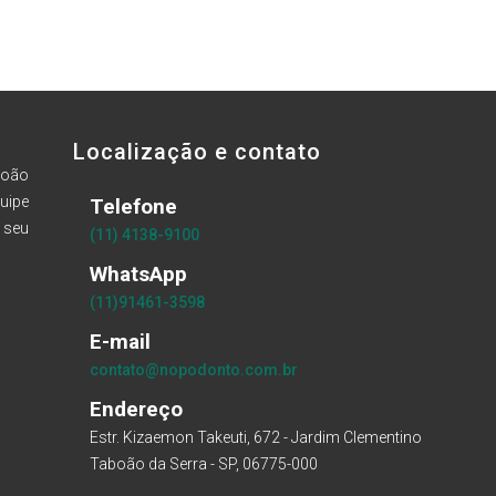
Localização e contato
boão
uipe
Telefone
 seu
(11) 4138-9100
WhatsApp
(11)91461-3598
E-mail
contato@nopodonto.com.br
Endereço
Estr. Kizaemon Takeuti, 672 - Jardim Clementino
Taboão da Serra - SP, 06775-000