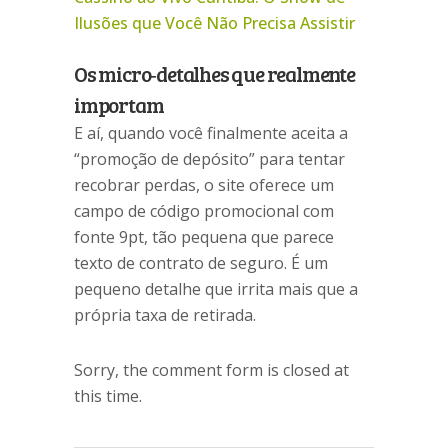
Ilusões que Você Não Precisa Assistir
Os micro‑detalhes que realmente
importam
E aí, quando você finalmente aceita a
“promoção de depósito” para tentar
recobrar perdas, o site oferece um
campo de código promocional com
fonte 9pt, tão pequena que parece
texto de contrato de seguro. É um
pequeno detalhe que irrita mais que a
própria taxa de retirada.
Sorry, the comment form is closed at
this time.