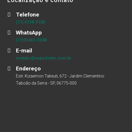
Localização e contato
Telefone
(11) 4138-9100
WhatsApp
(11)91461-3598
E-mail
contato@nopodonto.com.br
Endereço
Estr. Kizaemon Takeuti, 672 - Jardim Clementino
Taboão da Serra - SP, 06775-000