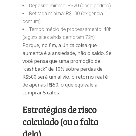
Depósito mínimo: R$20 (caso padrão)
Retirada mínima: R$100 (exigência
comum)
Tempo médio de processamento: 48h
(alguns sites ainda demoram 72h)
Porque, no fim, a única coisa que
aumenta é a ansiedade, não o saldo. Se
você pensa que uma promoção de
“cashback” de 10% sobre perdas de
R$500 será um alívio, o retorno real é
de apenas R$50, o que equivale a
comprar 5 cafés.
Estratégias de risco
calculado (ou a falta
dela)