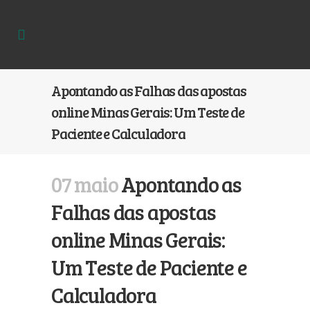
Apontando as Falhas das apostas
online Minas Gerais: Um Teste de
Paciente e Calculadora
07 maio
Apontando as
Falhas das apostas
online Minas Gerais:
Um Teste de Paciente e
Calculadora