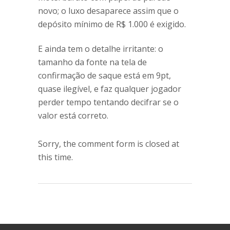
novo; o luxo desaparece assim que o
depósito mínimo de R$ 1.000 é exigido.
E ainda tem o detalhe irritante: o
tamanho da fonte na tela de
confirmação de saque está em 9pt,
quase ilegível, e faz qualquer jogador
perder tempo tentando decifrar se o
valor está correto.
Sorry, the comment form is closed at
this time.