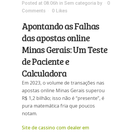
Posted at 08:06h
in Sem categoria
by
0
Comments
0
Likes
Apontando as Falhas
das apostas online
Minas Gerais: Um Teste
de Paciente e
Calculadora
Em 2023, o volume de transações nas
apostas online Minas Gerais superou
R$ 1,2 bilhão; isso não é “presente”, é
pura matemática fria que poucos
notam.
Site de cassino com dealer em