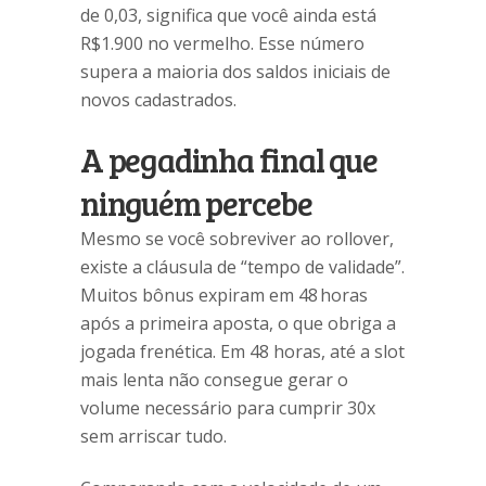
de 0,03, significa que você ainda está
R$1.900 no vermelho. Esse número
supera a maioria dos saldos iniciais de
novos cadastrados.
A pegadinha final que
ninguém percebe
Mesmo se você sobreviver ao rollover,
existe a cláusula de “tempo de validade”.
Muitos bônus expiram em 48 horas
após a primeira aposta, o que obriga a
jogada frenética. Em 48 horas, até a slot
mais lenta não consegue gerar o
volume necessário para cumprir 30x
sem arriscar tudo.