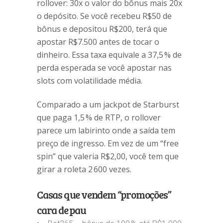
rollover: 30x o valor do bônus mais 20x
o depósito. Se você recebeu R$50 de
bônus e depositou R$200, terá que
apostar R$7.500 antes de tocar o
dinheiro. Essa taxa equivale a 37,5 % de
perda esperada se você apostar nas
slots com volatilidade média.
Comparado a um jackpot de Starburst
que paga 1,5 % de RTP, o rollover
parece um labirinto onde a saída tem
preço de ingresso. Em vez de um “free
spin” que valeria R$2,00, você tem que
girar a roleta 2 600 vezes.
Casas que vendem “promoções”
cara de pau