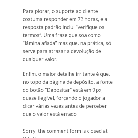
Para piorar, o suporte ao cliente
costuma responder em 72 horas, e a
resposta padrão inclui “verifique os
termos”. Uma frase que soa como
“lâmina afiada” mas que, na prática, só
serve para atrasar a devolução de
qualquer valor.
Enfim, o maior detalhe irritante é que,
no topo da página de depósito, a fonte
do botão “Depositar” está em 9 px,
quase ilegível, forçando o jogador a
clicar várias vezes antes de perceber
que o valor está errado.
Sorry, the comment form is closed at