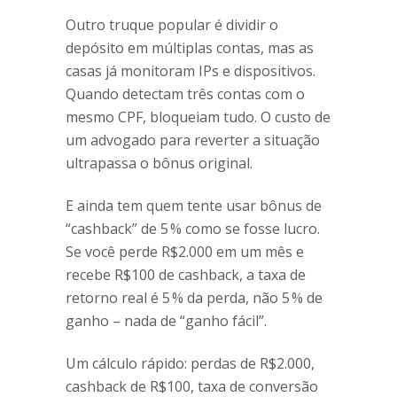
Outro truque popular é dividir o
depósito em múltiplas contas, mas as
casas já monitoram IPs e dispositivos.
Quando detectam três contas com o
mesmo CPF, bloqueiam tudo. O custo de
um advogado para reverter a situação
ultrapassa o bônus original.
E ainda tem quem tente usar bônus de
“cashback” de 5 % como se fosse lucro.
Se você perde R$2.000 em um mês e
recebe R$100 de cashback, a taxa de
retorno real é 5 % da perda, não 5 % de
ganho – nada de “ganho fácil”.
Um cálculo rápido: perdas de R$2.000,
cashback de R$100, taxa de conversão