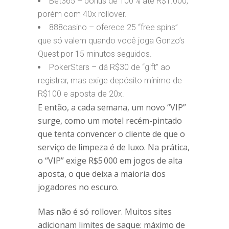
Bet365 – bônus de 100 % até R$1.000,
porém com 40x rollover.
888casino – oferece 25 “free spins”
que só valem quando você joga Gonzo’s
Quest por 15 minutos seguidos.
PokerStars – dá R$30 de “gift” ao
registrar, mas exige depósito mínimo de
R$100 e aposta de 20x.
E então, a cada semana, um novo “VIP”
surge, como um motel recém-pintado
que tenta convencer o cliente de que o
serviço de limpeza é de luxo. Na prática,
o “VIP” exige R$5 000 em jogos de alta
aposta, o que deixa a maioria dos
jogadores no escuro.
Mas não é só rollover. Muitos sites
adicionam limites de saque: máximo de