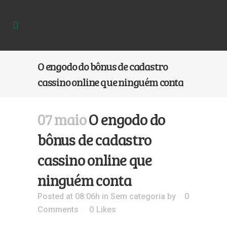
O engodo do bônus de cadastro
cassino online que ninguém conta
07 maio
O engodo do
bônus de cadastro
cassino online que
ninguém conta
Posted at 08:06h
in Sem categoria
by
0
Comments
0
Likes