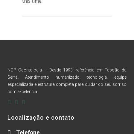
this time.
NOP Odontologia — Desde 1993, referência em Taboão da
Serra. Atendimento humanizado, tecnologia, equipe
especializada e estrutura completa para cuidar do seu sorriso
com excelência.
Localização e contato
Telefone