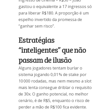
ingresso de cinema – R$30 – João
gastou o equivalente a 17 ingressos só
para liberar R$180. A proporção é um
espelho invertido da promessa de
“ganhar sem risco”.
Estratégias
“inteligentes” que não
passam de ilusão
Alguns jogadores tentam burlar o
sistema jogando 0,01 % de stake por
10 000 rodadas, mas nem mesmo a slot
mais lenta consegue driblar o requisito
de 30x. O ganho potencial, no melhor
cenário, é de R$5, enquanto o risco de
perder a mão de R$100 fica evidente.