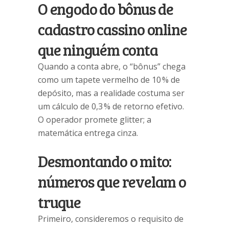
O engodo do bônus de
cadastro cassino online
que ninguém conta
Quando a conta abre, o “bônus” chega
como um tapete vermelho de 10 % de
depósito, mas a realidade costuma ser
um cálculo de 0,3 % de retorno efetivo.
O operador promete glitter; a
matemática entrega cinza.
Desmontando o mito:
números que revelam o
truque
Primeiro, consideremos o requisito de