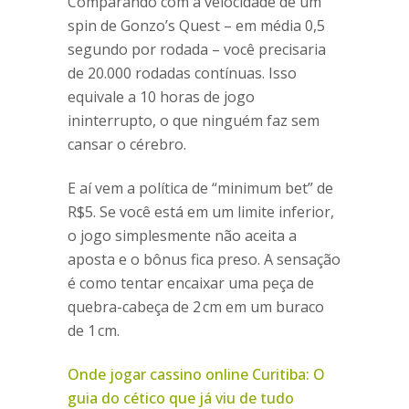
Comparando com a velocidade de um
spin de Gonzo’s Quest – em média 0,5
segundo por rodada – você precisaria
de 20.000 rodadas contínuas. Isso
equivale a 10 horas de jogo
ininterrupto, o que ninguém faz sem
cansar o cérebro.
E aí vem a política de “minimum bet” de
R$5. Se você está em um limite inferior,
o jogo simplesmente não aceita a
aposta e o bônus fica preso. A sensação
é como tentar encaixar uma peça de
quebra-cabeça de 2 cm em um buraco
de 1 cm.
Onde jogar cassino online Curitiba: O
guia do cético que já viu de tudo