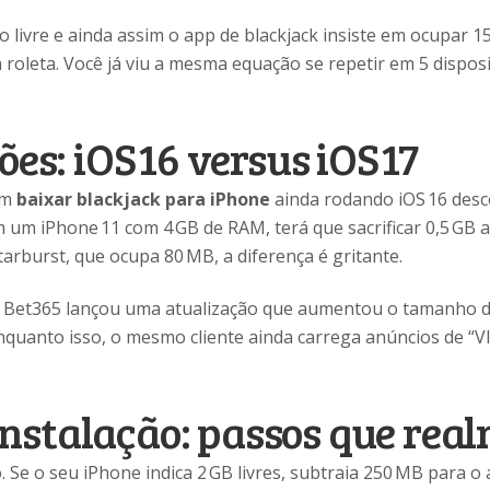
 livre e ainda assim o app de blackjack insiste em ocupar 15
roleta. Você já viu a mesma equação se repetir em 5 disposit
ões: iOS 16 versus iOS 17
am
baixar blackjack para iPhone
ainda rodando iOS 16 desc
em um iPhone 11 com 4 GB de RAM, terá que sacrificar 0,5 GB 
rburst, que ocupa 80 MB, a diferença é gritante.
 a Bet365 lançou uma atualização que aumentou o tamanho d
quanto isso, o mesmo cliente ainda carrega anúncios de “
nstalação: passos que re
 Se o seu iPhone indica 2 GB livres, subtraia 250 MB para o