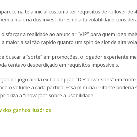
arece na tela inicial costuma ter requisitos de rollover de
em a maioria dos investidores de alta volatilidade considera
 disfarçar a realidade ao anunciar “VIP” para quem joga mai
 a maioria sai tão rápido quanto um spin de slot de alta volat
s de buscar a “sorte” em promoções, o jogador experiente m
da centavo desperdiçado em requisitos impossíveis.
ção do jogo ainda exiba a opção “Desativar sons” em fonte d
do o volume a cada partida. Essa minúcia irritante poderia 
rioriza a “inovação” sobre a usabilidade.
w dos ganhos ilusórios