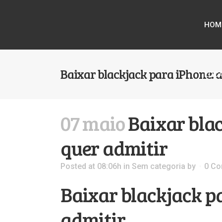
HOM
Baixar blackjack para iPhone: 
LOC
07 maio
Baixar bla
quer admitir
Posted at 08:06h
in Sem categoria
by
0 C
Baixar blackjack p
admitir