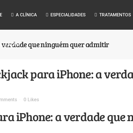
E
A CLÍNICA
ESPECIALIDADES
TRATAMENTOS
a verdade que ninguém quer admitir
ALIZAÇÃO
ckjack para iPhone: a verd
omments
0
Likes
ara iPhone: a verdade que