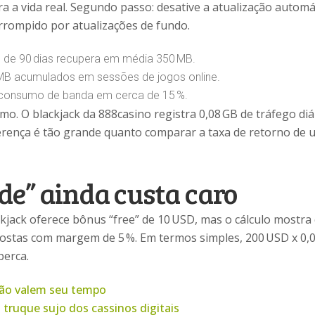
ra a vida real. Segundo passo: desative a atualização auto
errompido por atualizações de fundo.
s de 90 dias recupera em média 350 MB.
 MB acumulados em sessões de jogos online.
 consumo de banda em cerca de 15 %.
o. O blackjack da 888casino registra 0,08 GB de tráfego di
iferença é tão grande quanto comparar a taxa de retorno de
de” ainda custa caro
lackjack oferece bônus “free” de 10 USD, mas o cálculo mostra
stas com margem de 5 %. Em termos simples, 200 USD x 0,05
perca.
não valem seu tempo
 truque sujo dos cassinos digitais