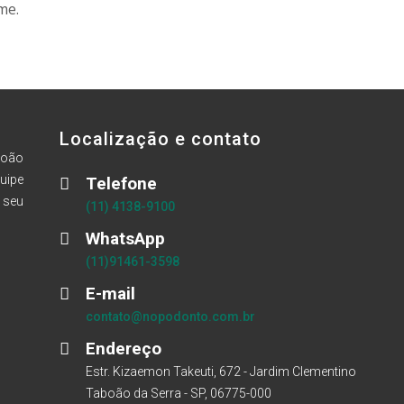
me.
Localização e contato
boão
uipe
Telefone
 seu
(11) 4138-9100
WhatsApp
(11)91461-3598
E-mail
contato@nopodonto.com.br
Endereço
Estr. Kizaemon Takeuti, 672 - Jardim Clementino
Taboão da Serra - SP, 06775-000