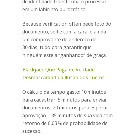
de identidade transforma o processo
em um labirinto burocrático.
Because verification often pede foto do
documento, selfie com a cara, e ainda
um comprovante de endereço de
30 dias, tudo para garantir que
ninguém esteja “ganhando” de graça.
Blackjack Que Paga de Verdade:
Desmascarando a Ilusão dos Lucros
O cálculo de tempo gasto: 10 minutos
para cadastrar, 5 minutos para enviar
documentos, 20 minutos para esperar
aprovação – 35 minutos de sua vida com
retorno de 0,03 % de probabilidade de
sucesso.