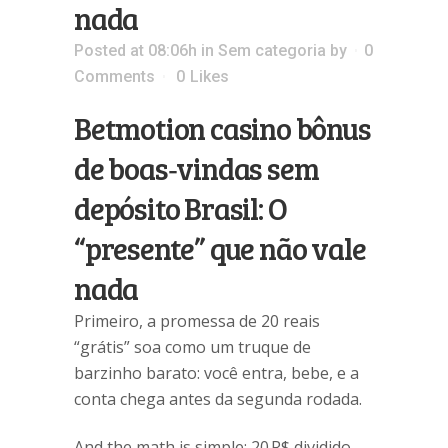
nada
Posted at 08:06h
in Sem categoria
by
0
Comments
0
Likes
Betmotion casino bônus
de boas‑vindas sem
depósito Brasil: O
“presente” que não vale
nada
Primeiro, a promessa de 20 reais
“grátis” soa como um truque de
barzinho barato: você entra, bebe, e a
conta chega antes da segunda rodada.
And the math is simple: 20 R$ dividido