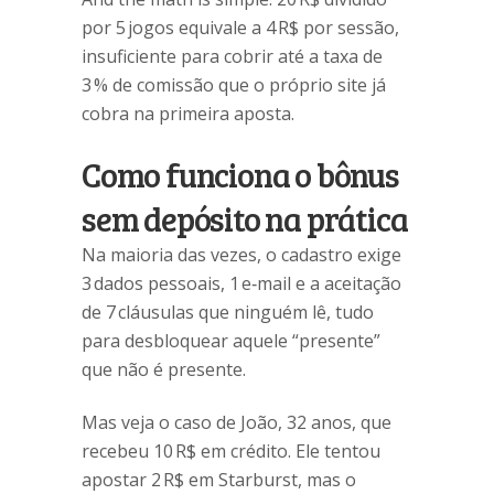
por 5 jogos equivale a 4 R$ por sessão,
insuficiente para cobrir até a taxa de
3 % de comissão que o próprio site já
cobra na primeira aposta.
Como funciona o bônus
sem depósito na prática
Na maioria das vezes, o cadastro exige
3 dados pessoais, 1 e‑mail e a aceitação
de 7 cláusulas que ninguém lê, tudo
para desbloquear aquele “presente”
que não é presente.
Mas veja o caso de João, 32 anos, que
recebeu 10 R$ em crédito. Ele tentou
apostar 2 R$ em Starburst, mas o