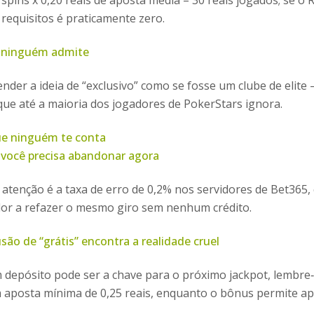
 spins x 0,20 reais de aposta média = 30 reais jogados; se o
 requisitos é praticamente zero.
e ninguém admite
der a ideia de “exclusivo” como se fosse um clube de elite 
 que até a maioria dos jogadores de PokerStars ignora.
ue ninguém te conta
 você precisa abandonar agora
 atenção é a taxa de erro de 0,2% nos servidores de Bet365, 
ador a refazer o mesmo giro sem nenhum crédito.
usão de “grátis” encontra a realidade cruel
m depósito pode ser a chave para o próximo jackpot, lembre‑
aposta mínima de 0,25 reais, enquanto o bônus permite ap