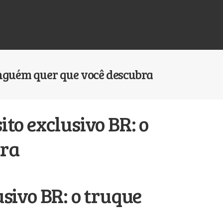
ninguém quer que você descubra
ito exclusivo BR: o
bra
usivo BR: o truque