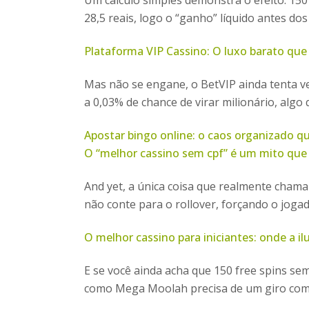
Um cálculo simples demonstra o efeito: 150
28,5 reais, logo o “ganho” líquido antes dos
Plataforma VIP Cassino: O luxo barato qu
Mas não se engane, o BetVIP ainda tenta ven
a 0,03% de chance de virar milionário, algo
Apostar bingo online: o caos organizado q
O “melhor cassino sem cpf” é um mito que
And yet, a única coisa que realmente chama
não conte para o rollover, forçando o jog
O melhor cassino para iniciantes: onde a il
E se você ainda acha que 150 free spins se
como Mega Moolah precisa de um giro com 