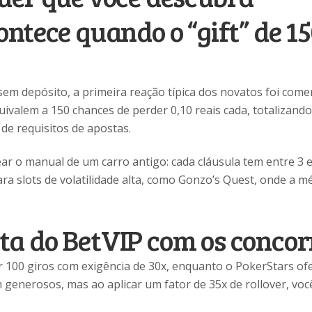
ntece quando o “gift” de 15
em depósito, a primeira reação típica dos novatos foi com
quivalem a 150 chances de perder 0,10 reais cada, totalizand
e requisitos de apostas.
r o manual de um carro antigo: cada cláusula tem entre 3 e 
ra slots de volatilidade alta, como Gonzo’s Quest, onde a m
a do BetVIP com os concorr
ir 100 giros com exigência de 30x, enquanto o PokerStars o
enerosos, mas ao aplicar um fator de 35x de rollover, você 