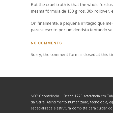
But the cruel truth is that the whole “excl
mesma fórmula de 150 giros, 30x rollover,
Or, finalmente, a pequena irritação que me
parece escrito por um dentista tentando ven
NO COMMENTS
Sorry, the comment form is closed at this ti
NOP Odontologia — Desde 1993, referência em Ta
da Serra. Atendimento humanizado, tecnologia, eq
especializada e estrutura completa para cuidar do