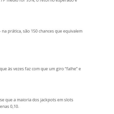
 RTP médio for 95%, o retorno esperado é
– na prática, são 150 chances que equivalem
que às vezes faz com que um giro “falhe” e
se que a maioria dos jackpots em slots
enas 0,10.