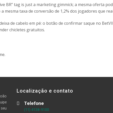
usive BR” tag is just a marketing gimmick; a mesma oferta po
 e a mesma taxa de conversão de 1,2% dos jogadores que re
 deixa de cabelo em pé: o botão de confirmar saque no BetVI
der chicletes gratuitos.
me.
Localização e contato
boão
uipe
Telefone
 seu
(11) 4138-9100