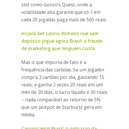
slot como Gonzo’s Quest, onde a
volatilidade alta garante que só 1 em
cada 20 jogadas paga mais de 500 reais.
mrjack bet casino dinheiro real sem
depósito jogue agora Brasil: a fraude
de marketing que ninguém conta
Mas o que importa de fato é a
frequência das cartelas. Se um jogador
compra 3 cartões por dia, gastando 15
reais, e ganha 2 vezes 20 reais em um
mês de 30 dias, o lucro líquido é 30 reais
– nada comparável ao retorno de 5%
que um jackpot de Starburst gera em
média.
Cassino legal Brasil: o jogo sujo da