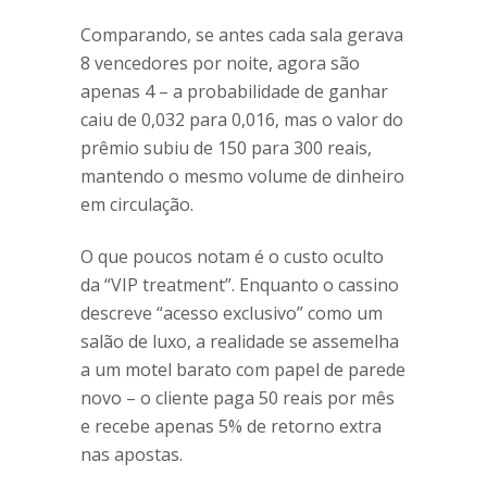
Comparando, se antes cada sala gerava
8 vencedores por noite, agora são
apenas 4 – a probabilidade de ganhar
caiu de 0,032 para 0,016, mas o valor do
prêmio subiu de 150 para 300 reais,
mantendo o mesmo volume de dinheiro
em circulação.
O que poucos notam é o custo oculto
da “VIP treatment”. Enquanto o cassino
descreve “acesso exclusivo” como um
salão de luxo, a realidade se assemelha
a um motel barato com papel de parede
novo – o cliente paga 50 reais por mês
e recebe apenas 5% de retorno extra
nas apostas.