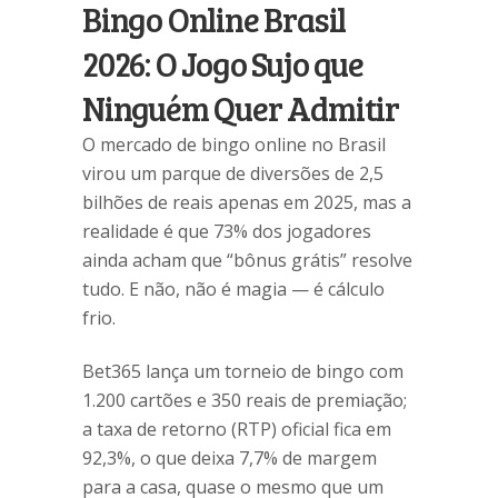
Bingo Online Brasil
2026: O Jogo Sujo que
Ninguém Quer Admitir
O mercado de bingo online no Brasil
virou um parque de diversões de 2,5
bilhões de reais apenas em 2025, mas a
realidade é que 73% dos jogadores
ainda acham que “bônus grátis” resolve
tudo. E não, não é magia — é cálculo
frio.
Bet365 lança um torneio de bingo com
1.200 cartões e 350 reais de premiação;
a taxa de retorno (RTP) oficial fica em
92,3%, o que deixa 7,7% de margem
para a casa, quase o mesmo que um