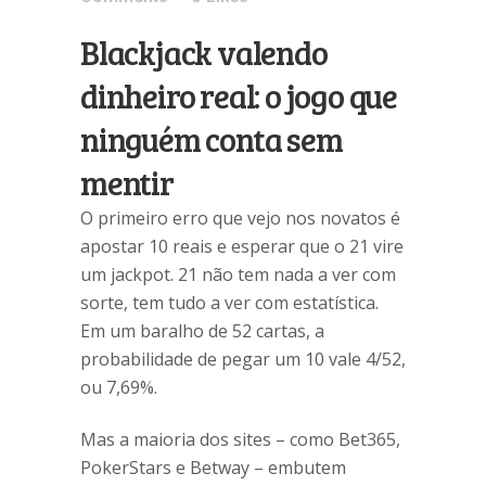
Blackjack valendo
dinheiro real: o jogo que
ninguém conta sem
mentir
O primeiro erro que vejo nos novatos é
apostar 10 reais e esperar que o 21 vire
um jackpot. 21 não tem nada a ver com
sorte, tem tudo a ver com estatística.
Em um baralho de 52 cartas, a
probabilidade de pegar um 10 vale 4/52,
ou 7,69%.
Mas a maioria dos sites – como Bet365,
PokerStars e Betway – embutem