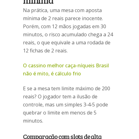
mínima
Na prática, uma mesa com aposta
mínima de 2 reais parece inocente.
Porém, com 12 mãos jogadas em 30
minutos, o risco acumulado chega a 24
reais, o que equivale a uma rodada de
12 fichas de 2 reais.
O cassino melhor caça-níqueis Brasil
não é mito, é cálculo frio
E se a mesa tem limite máximo de 200
reais? O jogador tem a ilusão de
controle, mas um simples 3‑4‑5 pode
quebrar o limite em menos de 5
minutos.
Comparação com slots de alta