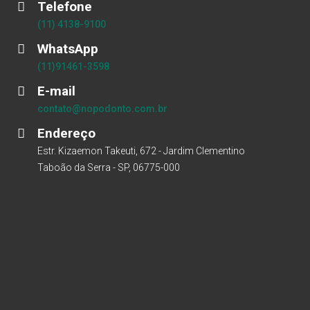
Telefone
(11) 4138-9100
WhatsApp
(11)91461-3598
E-mail
contato@nopodonto.com.br
Endereço
Estr. Kizaemon Takeuti, 672 - Jardim Clementino
Taboão da Serra - SP, 06775-000