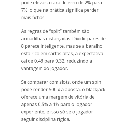
pode elevar a taxa de erro de 2% para
7%, o que na prática significa perder
mais fichas.
As regras de “split” também são
armadilhas disfarçadas. Dividir pares de
8 parece inteligente, mas se a baralho
está rico em cartas altas, a expectativa
cai de 0,48 para 0,32, reduzindo a
vantagem do jogador.
Se comparar com slots, onde um spin
pode render 500 x a aposta, o blackjack
oferece uma margem de vitória de
apenas 0,5% a 1% para o jogador
experiente, e isso só se o jogador
seguir disciplina rígida.