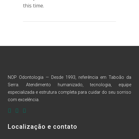
this time.
NOP Odontologia — Desde 1993, referência em Taboão da
Serra. Atendimento humanizado, tecnologia, equipe
especializada e estrutura completa para cuidar do seu sorriso
com excelência.
Localização e contato