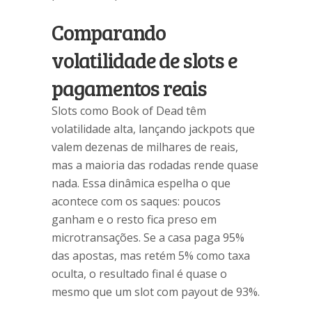
Comparando
volatilidade de slots e
pagamentos reais
Slots como Book of Dead têm
volatilidade alta, lançando jackpots que
valem dezenas de milhares de reais,
mas a maioria das rodadas rende quase
nada. Essa dinâmica espelha o que
acontece com os saques: poucos
ganham e o resto fica preso em
microtransações. Se a casa paga 95%
das apostas, mas retém 5% como taxa
oculta, o resultado final é quase o
mesmo que um slot com payout de 93%.