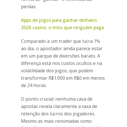
perdas.
Apps de jogos para ganhar dinheiro
2026 casino: o mito que ninguém paga
Comparado a um trader que lucra 1%
ao dia, o apostador ainda parece estar
em um parque de diversões barato. A
diferença está nos custos ocultos e na
volatilidade dos jogos, que podem
transformar R$1.000 em R$0 em menos
de 24 horas.
O ponto crucial: nenhuma casa de
apostas revela claramente a taxa de
retenção dos lucros dos jogadores.
Mesmo as mais renomadas como