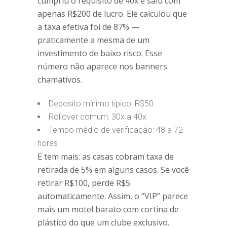
cumpriu o requisito de 40x e saiu com
apenas R$200 de lucro. Ele calculou que
a taxa efetiva foi de 87% —
praticamente a mesma de um
investimento de baixo risco. Esse
número não aparece nos banners
chamativos.
Deposito mínimo típico: R$50
Rollover comum: 30x a 40x
Tempo médio de verificação: 48 a 72
horas
E tem mais: as casas cobram taxa de
retirada de 5% em alguns casos. Se você
retirar R$100, perde R$5
automaticamente. Assim, o “VIP” parece
mais um motel barato com cortina de
plástico do que um clube exclusivo.