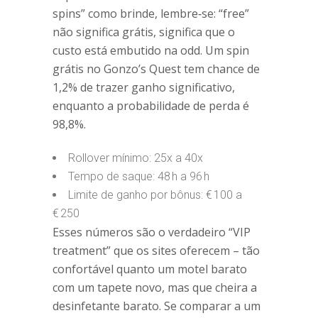
spins” como brinde, lembre‑se: “free”
não significa grátis, significa que o
custo está embutido na odd. Um spin
grátis no Gonzo’s Quest tem chance de
1,2% de trazer ganho significativo,
enquanto a probabilidade de perda é
98,8%.
Rollover mínimo: 25x a 40x
Tempo de saque: 48 h a 96 h
Limite de ganho por bônus: € 100 a
€ 250
Esses números são o verdadeiro “VIP
treatment” que os sites oferecem – tão
confortável quanto um motel barato
com um tapete novo, mas que cheira a
desinfetante barato. Se comparar a um