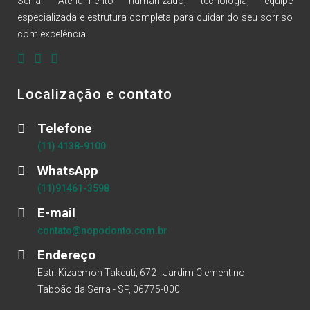
Serra. Atendimento humanizado, tecnologia, equipe
especializada e estrutura completa para cuidar do seu sorriso
com excelência.
Localização e contato
Telefone
(11) 4138-9100
WhatsApp
(11)91461-3598
E-mail
contato@nopodonto.com.br
Endereço
Estr. Kizaemon Takeuti, 672 - Jardim Clementino
Taboão da Serra - SP, 06775-000