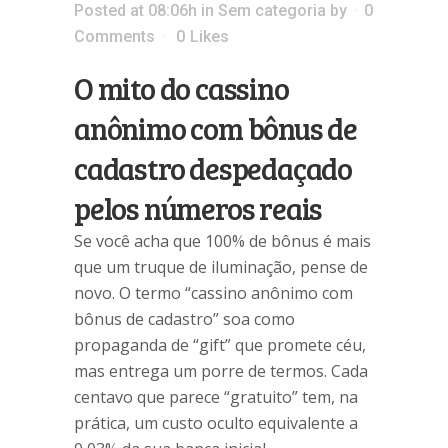
Posted at 08:06h
in Sem categoria
by
0
Comments
0
Likes
O mito do cassino
anônimo com bônus de
cadastro despedaçado
pelos números reais
Se você acha que 100% de bônus é mais
que um truque de iluminação, pense de
novo. O termo “cassino anônimo com
bônus de cadastro” soa como
propaganda de “gift” que promete céu,
mas entrega um porre de termos. Cada
centavo que parece “gratuito” tem, na
prática, um custo oculto equivalente a