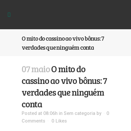
O mito do cassino ao vivo bônus: 7
verdades que ninguém conta
07 maio
O mito do
cassino ao vivo bônus: 7
verdades que ninguém
conta
Posted at 08:06h
in Sem categoria
by
0
Comments
0
Likes