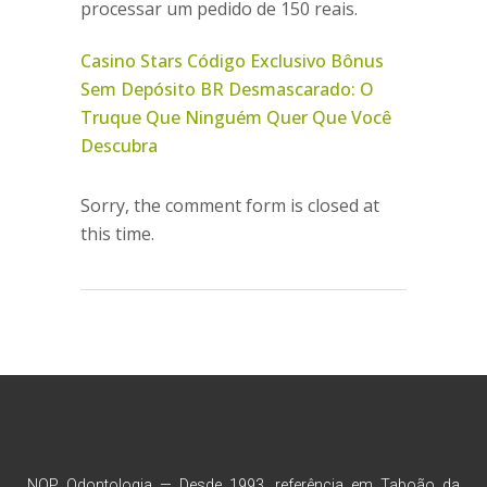
processar um pedido de 150 reais.
Casino Stars Código Exclusivo Bônus
Sem Depósito BR Desmascarado: O
Truque Que Ninguém Quer Que Você
Descubra
Sorry, the comment form is closed at
this time.
NOP Odontologia — Desde 1993, referência em Taboão da