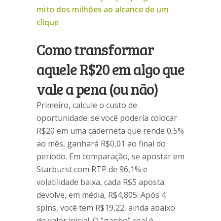
mito dos milhões ao alcance de um
clique
Como transformar
aquele R$20 em algo que
vale a pena (ou não)
Primeiro, calcule o custo de
oportunidade: se você poderia colocar
R$20 em uma caderneta que rende 0,5%
ao mês, ganhará R$0,01 ao final do
período. Em comparação, se apostar em
Starburst com RTP de 96,1% e
volatilidade baixa, cada R$5 aposta
devolve, em média, R$4,805. Após 4
spins, você tem R$19,22, ainda abaixo
do valor inicial. O “ganho” real é