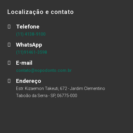
Localização e contato
Telefone
(11) 4138-9100
WhatsApp
(11)91461-3598
E-mail
contato@nopodonto.com.br
Endereço
Estr. Kizaemon Takeuti, 672 - Jardim Clementino
Taboão da Serra - SP, 06775-000