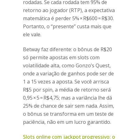
rodadas. Se cada rodada tem 95% de
retorno ao jogador (RTP), a expectativa
matemática é perder 5% × R$600 = R$30.
Portanto, o “presente” custa mais que
ele vale.
Betway faz diferente: o bônus de R$20
só permite apostas em slots com
volatilidade alta, como Gonzo’s Quest,
onde a variação de ganhos pode ser de
1 a 15 vezes a aposta. Se você arrisca
R$5 por spin, a média de retorno será
0,95 × 5 = R$4,75; mas a variância lhe dá
25% de chance de sair sem nada. Assim,
o bônus se transforma em um teste de
paciência, não em um lucro garantido.
Slots online com jackpot progressivo: o