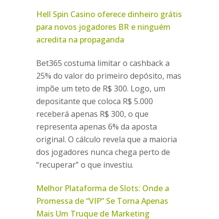
Hell Spin Casino oferece dinheiro grátis
para novos jogadores BR e ninguém
acredita na propaganda
Bet365 costuma limitar o cashback a
25% do valor do primeiro depósito, mas
impõe um teto de R$ 300. Logo, um
depositante que coloca R$ 5.000
receberá apenas R$ 300, o que
representa apenas 6% da aposta
original. O cálculo revela que a maioria
dos jogadores nunca chega perto de
“recuperar” o que investiu.
Melhor Plataforma de Slots: Onde a
Promessa de “VIP” Se Torna Apenas
Mais Um Truque de Marketing