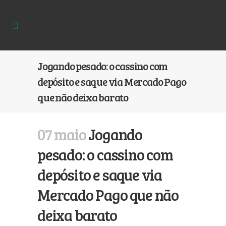
Jogando pesado: o cassino com
depósito e saque via Mercado Pago
que não deixa barato
07 maio
Jogando
pesado: o cassino com
depósito e saque via
Mercado Pago que não
deixa barato