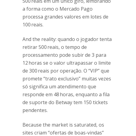
500 reais em um único giro, lembrando
a forma como o Mercado Pago
processa grandes valores em lotes de
100 reais.
And the reality: quando o jogador tenta
retirar 500 reais, o tempo de
processamento pode subir de 3 para
12 horas se o valor ultrapassar o limite
de 300 reais por operação. O “VIP” que
promete “trato exclusivo” muitas vezes
só significa um atendimento que
responde em 48 horas, enquanto a fila
de suporte do Betway tem 150 tickets
pendentes.
Because the market is saturated, os
sites criam “ofertas de boas-vindas”