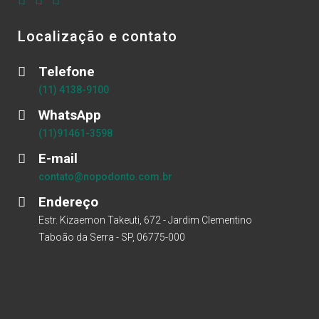
Localização e contato
Telefone
(11) 4138-9100
WhatsApp
(11)91461-3598
E-mail
contato@nopodonto.com.br
Endereço
Estr. Kizaemon Takeuti, 672 - Jardim Clementino
Taboão da Serra - SP, 06775-000