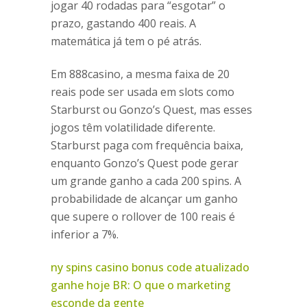
jogar 40 rodadas para “esgotar” o
prazo, gastando 400 reais. A
matemática já tem o pé atrás.
Em 888casino, a mesma faixa de 20
reais pode ser usada em slots como
Starburst ou Gonzo’s Quest, mas esses
jogos têm volatilidade diferente.
Starburst paga com frequência baixa,
enquanto Gonzo’s Quest pode gerar
um grande ganho a cada 200 spins. A
probabilidade de alcançar um ganho
que supere o rollover de 100 reais é
inferior a 7%.
ny spins casino bonus code atualizado
ganhe hoje BR: O que o marketing
esconde da gente