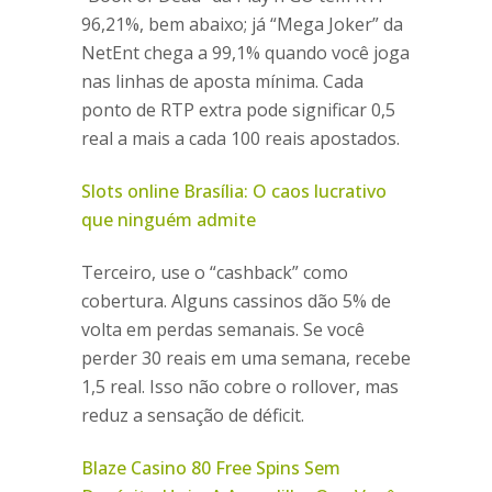
96,21%, bem abaixo; já “Mega Joker” da
NetEnt chega a 99,1% quando você joga
nas linhas de aposta mínima. Cada
ponto de RTP extra pode significar 0,5
real a mais a cada 100 reais apostados.
Slots online Brasília: O caos lucrativo
que ninguém admite
Terceiro, use o “cashback” como
cobertura. Alguns cassinos dão 5% de
volta em perdas semanais. Se você
perder 30 reais em uma semana, recebe
1,5 real. Isso não cobre o rollover, mas
reduz a sensação de déficit.
Blaze Casino 80 Free Spins Sem