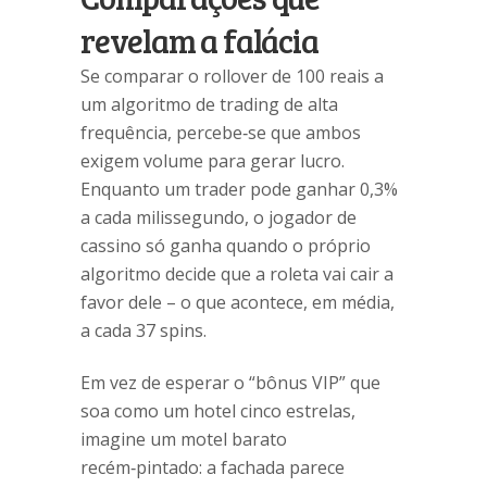
revelam a falácia
Se comparar o rollover de 100 reais a
um algoritmo de trading de alta
frequência, percebe‑se que ambos
exigem volume para gerar lucro.
Enquanto um trader pode ganhar 0,3%
a cada milissegundo, o jogador de
cassino só ganha quando o próprio
algoritmo decide que a roleta vai cair a
favor dele – o que acontece, em média,
a cada 37 spins.
Em vez de esperar o “bônus VIP” que
soa como um hotel cinco estrelas,
imagine um motel barato
recém‑pintado: a fachada parece