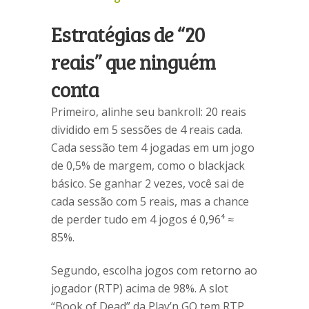
Estratégias de “20
reais” que ninguém
conta
Primeiro, alinhe seu bankroll: 20 reais
dividido em 5 sessões de 4 reais cada.
Cada sessão tem 4 jogadas em um jogo
de 0,5% de margem, como o blackjack
básico. Se ganhar 2 vezes, você sai de
cada sessão com 5 reais, mas a chance
de perder tudo em 4 jogos é 0,96⁴ ≈
85%.
Segundo, escolha jogos com retorno ao
jogador (RTP) acima de 98%. A slot
“Book of Dead” da Play’n GO tem RTP