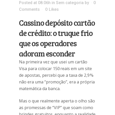
Posted at 08:06h
in Sem categoria
by
0
Comments
0
Likes
Cassino depósito cartão
de crédito: o truque frio
que os operadores
adoram esconder
Na primeira vez que usei um cartão
Visa para colocar 150 reais em um site
de apostas, percebi que a taxa de 2,9 %
não era uma “promoção”, era a própria
matemática da banca.
Mas o que realmente aperta o olho são
as promessas de “VIP” que soam como
brindes gratuitos, enquanto a realidade