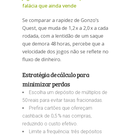
falácia que ainda vende
Se comparar a rapidez de Gonzo’s
Quest, que muda de 1,2 x a 2,0 x a cada
rodada, com a lentidão de um saque
que demora 48 horas, percebe que a
velocidade dos jogos não se reflete no
fluxo de dinheiro.
Estratégia de cálculo para
minimizar perdas
Escolha um depósito de múltiplos de
50 reais para evitar taxas fracionadas.
Prefira cartões que ofereçam
cashback de 0,5 % nas compras,
reduzindo o custo efetivo.
Limite a frequência: três depósitos