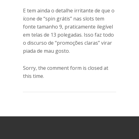
E tem ainda o detalhe irritante de que o
ícone de “spin grátis” nas slots tem
fonte tamanho 9, praticamente ilegível
em telas de 13 polegadas. Isso faz todo
o discurso de “promoções claras” virar
piada de mau gosto.
Sorry, the comment form is closed at
this time.