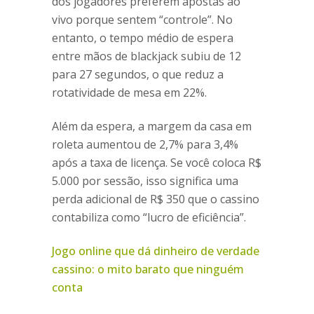
dos jogadores preferem apostas ao
vivo porque sentem “controle”. No
entanto, o tempo médio de espera
entre mãos de blackjack subiu de 12
para 27 segundos, o que reduz a
rotatividade de mesa em 22%.
Além da espera, a margem da casa em
roleta aumentou de 2,7% para 3,4%
após a taxa de licença. Se você coloca R$
5.000 por sessão, isso significa uma
perda adicional de R$ 350 que o cassino
contabiliza como “lucro de eficiência”.
Jogo online que dá dinheiro de verdade
cassino: o mito barato que ninguém
conta