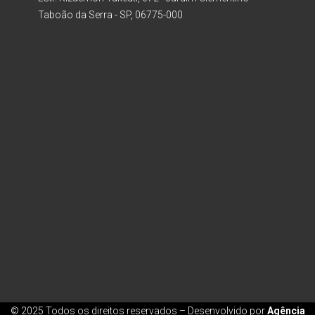
Taboão da Serra - SP, 06775-000
© 2025 Todos os direitos reservados – Desenvolvido por
Agência