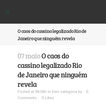
O caos do cassino legalizado Rio de
Janeiro que ninguém revela
07 maio
O caos do
cassino legalizado Rio
de Janeiro que ninguém
revela
Posted at 08:06h
in Sem categoria
by
0
Comments
0
Likes