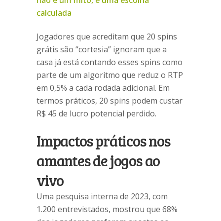
não é um mito, é uma escolha
calculada
Jogadores que acreditam que 20 spins
grátis são “cortesia” ignoram que a
casa já está contando esses spins como
parte de um algoritmo que reduz o RTP
em 0,5% a cada rodada adicional. Em
termos práticos, 20 spins podem custar
R$ 45 de lucro potencial perdido.
Impactos práticos nos
amantes de jogos ao
vivo
Uma pesquisa interna de 2023, com
1.200 entrevistados, mostrou que 68%