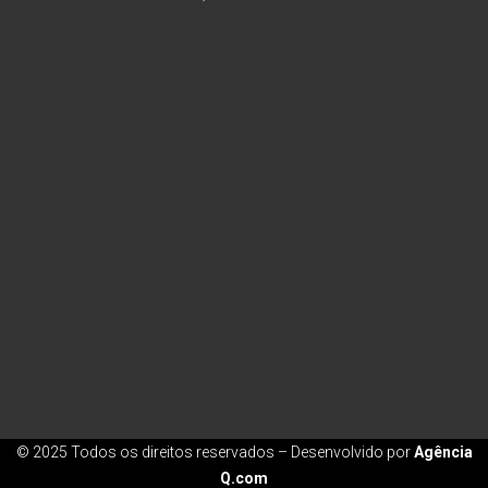
© 2025 Todos os direitos reservados – Desenvolvido por
Agência
Q.com