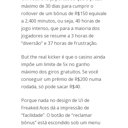
máximo de 30 dias para cumprir o
rollover de um bônus de R$150 equivale
a 2,400 minutos, ou seja, 40 horas de
jogo intenso, que para a maioria dos
jogadores se resume a 3 horas de
“diversão” e 37 horas de frustração.
But the real kicker é que o casino ainda
impõe um limite de 5x no ganho
máximo dos giros gratuitos. Se você
conseguir um prêmio de R$200 numa
rodada, só pode sacar R$40.
Porque nada no design de UI de
Freaked Aces dá a impressão de
“facilidade”. O botão de “reclamar
bônus” está escondido sob um menu