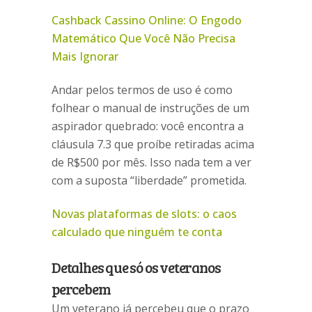
Cashback Cassino Online: O Engodo
Matemático Que Você Não Precisa
Mais Ignorar
Andar pelos termos de uso é como
folhear o manual de instruções de um
aspirador quebrado: você encontra a
cláusula 7.3 que proíbe retiradas acima
de R$500 por mês. Isso nada tem a ver
com a suposta “liberdade” prometida.
Novas plataformas de slots: o caos
calculado que ninguém te conta
Detalhes que só os veteranos
percebem
Um veterano já percebeu que o prazo