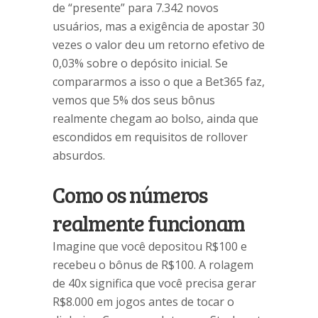
de “presente” para 7.342 novos
usuários, mas a exigência de apostar 30
vezes o valor deu um retorno efetivo de
0,03% sobre o depósito inicial. Se
compararmos a isso o que a Bet365 faz,
vemos que 5% dos seus bônus
realmente chegam ao bolso, ainda que
escondidos em requisitos de rollover
absurdos.
Como os números
realmente funcionam
Imagine que você depositou R$100 e
recebeu o bônus de R$100. A rolagem
de 40x significa que você precisa gerar
R$8.000 em jogos antes de tocar o