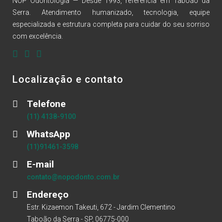
NOP Odontologia — Desde 1993, referência em Taboão da
Serra. Atendimento humanizado, tecnologia, equipe
especializada e estrutura completa para cuidar do seu sorriso
com excelência.
Localização e contato
Telefone
(11) 4138-9100
WhatsApp
(11)91461-3598
E-mail
contato@nopodonto.com.br
Endereço
Estr. Kizaemon Takeuti, 672 - Jardim Clementino
Taboão da Serra - SP, 06775-000