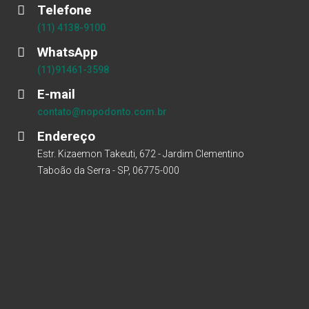
Telefone
(11) 4138-9100
WhatsApp
(11)91461-3598
E-mail
contato@nopodonto.com.br
Endereço
Estr. Kizaemon Takeuti, 672 - Jardim Clementino
Taboão da Serra - SP, 06775-000