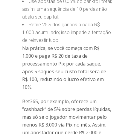
Use apostas de 0,05% do bankroll total;
assim, uma sequência de 10 perdas não
abala seu capital.
Retire 25% dos ganhos a cada R$
1.000 acumulado; isso impede a tentação
de reinvestir tudo.
Na prática, se você começa com R$
1.000 e paga R$ 20 de taxa de
processamento Pix por cada saque,
após 5 saques seu custo total será de
R$ 100, reduzindo o lucro efetivo em
10%.
Bet365, por exemplo, oferece um
“cashback” de 5% sobre perdas líquidas,
mas só se o jogador movimentar pelo
menos R$ 3.000 via Pix no mês. Assim,
um apostador que perde R$ 2.000 e