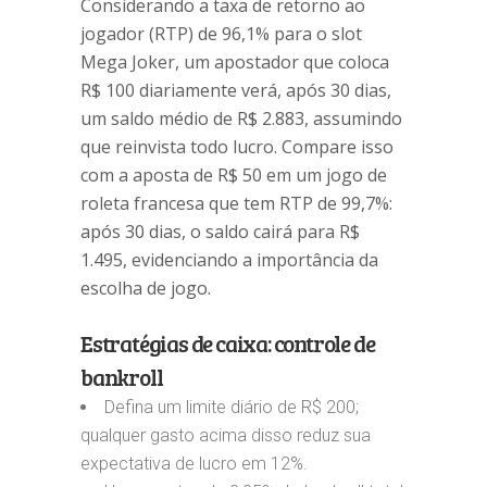
Considerando a taxa de retorno ao
jogador (RTP) de 96,1% para o slot
Mega Joker, um apostador que coloca
R$ 100 diariamente verá, após 30 dias,
um saldo médio de R$ 2.883, assumindo
que reinvista todo lucro. Compare isso
com a aposta de R$ 50 em um jogo de
roleta francesa que tem RTP de 99,7%:
após 30 dias, o saldo cairá para R$
1.495, evidenciando a importância da
escolha de jogo.
Estratégias de caixa: controle de
bankroll
Defina um limite diário de R$ 200;
qualquer gasto acima disso reduz sua
expectativa de lucro em 12%.