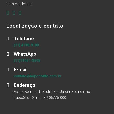
com excelência.
Localização e contato
Telefone
(11) 4138-9100
WhatsApp
(11)91461-3598
E-mail
contato@nopodonto.com.br
Endereço
Estr. Kizaemon Takeuti, 672 - Jardim Clementino
Taboão da Serra - SP, 06775-000