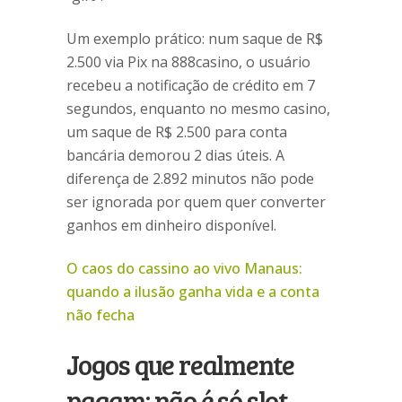
Um exemplo prático: num saque de R$
2.500 via Pix na 888casino, o usuário
recebeu a notificação de crédito em 7
segundos, enquanto no mesmo casino,
um saque de R$ 2.500 para conta
bancária demorou 2 dias úteis. A
diferença de 2.892 minutos não pode
ser ignorada por quem quer converter
ganhos em dinheiro disponível.
O caos do cassino ao vivo Manaus:
quando a ilusão ganha vida e a conta
não fecha
Jogos que realmente
pagam: não é só slot