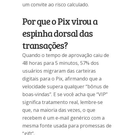
um convite ao risco calculado.
Por que o Pix virou a
espinha dorsal das
transações?
Quando o tempo de aprovação caiu de
48 horas para 5 minutos, 57% dos
usuários migraram das carteiras
digitais para o Pix, afirmando que a
velocidade supera qualquer “bônus de
boas‑vindas”. E se você acha que “VIP”
significa tratamento real, lembre‑se
que, na maioria das vezes, o que
recebem é um e‑mail genérico com a
mesma fonte usada para promessas de
“gift”.