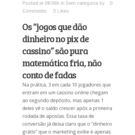
Posted at 08:06h
in Sem categoria
by
0
Comments
0
Likes
Os “jogos que dão
dinheiro no pix de
cassino” são pura
matemática fria, não
conto de fadas
Na prática, 3 em cada 10 jogadores que
entram em um cassino online chegam
ao segundo depósito, mas apenas 1
deles vê o saldo crescer após a primeira
rodada de apostas. Essa taxa de
conversão já deixa claro que o “dinheiro
grátis” que o marketing exibe é apenas