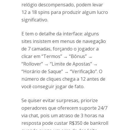
relógio descompensado, podem levar
12 a 18 spins para produzir algum lucro
significativo.
E tem o detalhe da interface: alguns
sites insistem em menus de navegação
de 7 camadas, forçando o jogador a
clicar em “Termos” → “Bônus” →
“Rollover” → “Limite de Apostas” →
“Horário de Saque” → “Verificação”. O
número de cliques chega a 12 antes de
você conseguir jogar de fato.
Se quiser evitar surpresas, priorize
operadores que oferecem suporte 24/7
via chat, pois um atraso de 3 horas na
resposta pode custar R$350 de bankroll