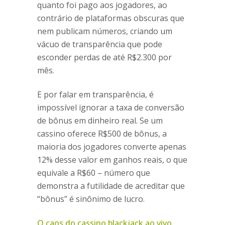
quanto foi pago aos jogadores, ao
contrário de plataformas obscuras que
nem publicam números, criando um
vácuo de transparência que pode
esconder perdas de até R$2.300 por
mês.
E por falar em transparência, é
impossível ignorar a taxa de conversão
de bônus em dinheiro real. Se um
cassino oferece R$500 de bônus, a
maioria dos jogadores converte apenas
12% desse valor em ganhos reais, o que
equivale a R$60 – número que
demonstra a futilidade de acreditar que
“bônus” é sinônimo de lucro.
O caos do cassino blackjack ao vivo