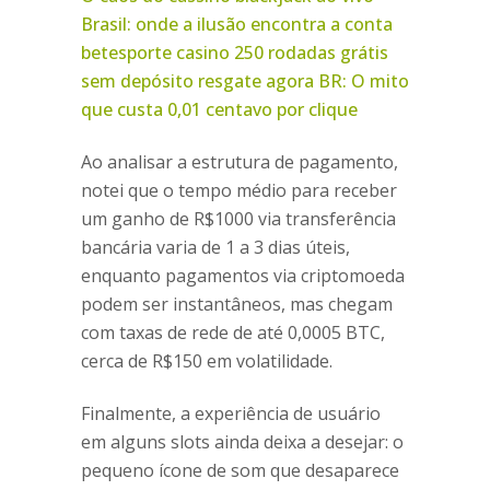
Brasil: onde a ilusão encontra a conta
betesporte casino 250 rodadas grátis
sem depósito resgate agora BR: O mito
que custa 0,01 centavo por clique
Ao analisar a estrutura de pagamento,
notei que o tempo médio para receber
um ganho de R$1000 via transferência
bancária varia de 1 a 3 dias úteis,
enquanto pagamentos via criptomoeda
podem ser instantâneos, mas chegam
com taxas de rede de até 0,0005 BTC,
cerca de R$150 em volatilidade.
Finalmente, a experiência de usuário
em alguns slots ainda deixa a desejar: o
pequeno ícone de som que desaparece