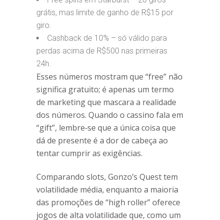
grátis, mas limite de ganho de R$15 por
giro.
Cashback de 10% – só válido para
perdas acima de R$500 nas primeiras
24h.
Esses números mostram que “free” não
significa gratuito; é apenas um termo
de marketing que mascara a realidade
dos números. Quando o cassino fala em
“gift”, lembre‑se que a única coisa que
dá de presente é a dor de cabeça ao
tentar cumprir as exigências.
Comparando slots, Gonzo’s Quest tem
volatilidade média, enquanto a maioria
das promoções de “high roller” oferece
jogos de alta volatilidade que, como um