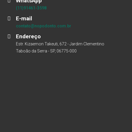
WhatsApp
(11)91461-3598
E-mail
contato@nopodonto.com.br
Endereço
Estr. Kizaemon Takeuti, 672 - Jardim Clementino
Taboão da Serra - SP, 06775-000