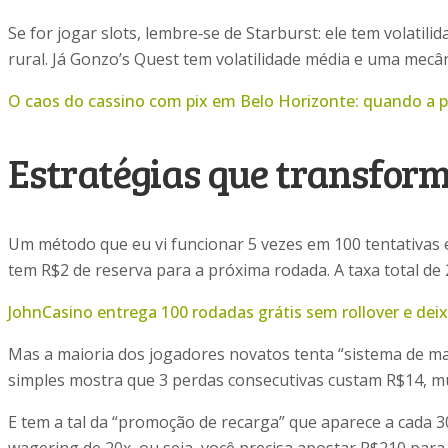
Se for jogar slots, lembre‑se de Starburst: ele tem volati
rural. Já Gonzo’s Quest tem volatilidade média e uma mec
O caos do cassino com pix em Belo Horizonte: quando a p
Estratégias que transform
Um método que eu vi funcionar 5 vezes em 100 tentativas en
tem R$2 de reserva para a próxima rodada. A taxa total de
JohnCasino entrega 100 rodadas grátis sem rollover e deix
Mas a maioria dos jogadores novatos tenta “sistema de mart
simples mostra que 3 perdas consecutivas custam R$14, muit
E tem a tal da “promoção de recarga” que aparece a cada 30
wagering de 20x, ou seja, você precisa apostar R$210 para