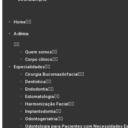
Home
A clínica
Quem somos
Corpo clínico
Especialidades
Cirurgia Bucomaxilofacial
Dentística
Endodontia
Estomatologia
Harmonização Facial
Implantodontia
Odontogeriatria
Odontologia para Pacientes com Necessidades Es