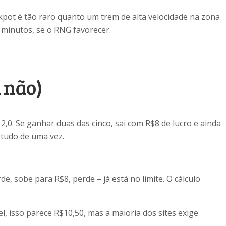
ackpot é tão raro quanto um trem de alta velocidade na zona
 minutos, se o RNG favorecer.
 não)
,0. Se ganhar duas das cinco, sai com R$8 de lucro e ainda
 tudo de uma vez.
, sobe para R$8, perde – já está no limite. O cálculo
, isso parece R$10,50, mas a maioria dos sites exige