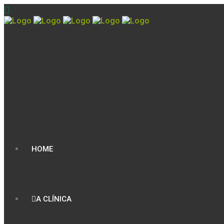
HOME
A CLÍNICA