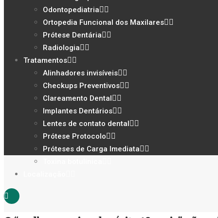
Odontopediatria
Ortopedia Funcional dos Maxilares
Prótese Dentária
Radiologia
Tratamentos
Alinhadores invisíveis
Checkups Preventivos
Clareamento Dental
Implantes Dentários
Lentes de contato dental
Prótese Protocolo
Próteses de Carga Imediata
Toxina botulínica
Localização