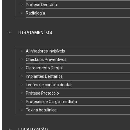
Prótese Dentária
Radiologia
TRATAMENTOS
Alinhadores invisíveis
Checkups Preventivos
Clareamento Dental
Implantes Dentários
Lentes de contato dental
Prótese Protocolo
Próteses de Carga Imediata
Toxina botulínica
LOCALIZAÇÃO