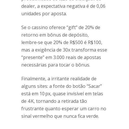
dealer, a expectativa negativa é de 0,06
unidades por aposta.
Se o cassino oferece “gift” de 20% de
retorno em bônus de depósito,
lembre‑se que 20% de R$500 é R$100,
mas a exigência de 30x transforma esse
“presente” em 3.000 reais de apostas
necessárias para tocar o bônus.
Finalmente, a irritante realidade de
alguns sites: a fonte do botão “Sacar”
está em 10 px, quase invisível em telas
de 4 K, tornando a retirada tão
frustrante quanto esperar um carro no
sinal vermelho que nunca fica verde.