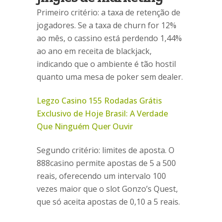
Primeiro critério: a taxa de retenção de
jogadores. Se a taxa de churn for 12%
ao mês, o cassino está perdendo 1,44%
ao ano em receita de blackjack,
indicando que o ambiente é tão hostil
quanto uma mesa de poker sem dealer.
Legzo Casino 155 Rodadas Grátis
Exclusivo de Hoje Brasil: A Verdade
Que Ninguém Quer Ouvir
Segundo critério: limites de aposta. O
888casino permite apostas de 5 a 500
reais, oferecendo um intervalo 100
vezes maior que o slot Gonzo’s Quest,
que só aceita apostas de 0,10 a 5 reais.