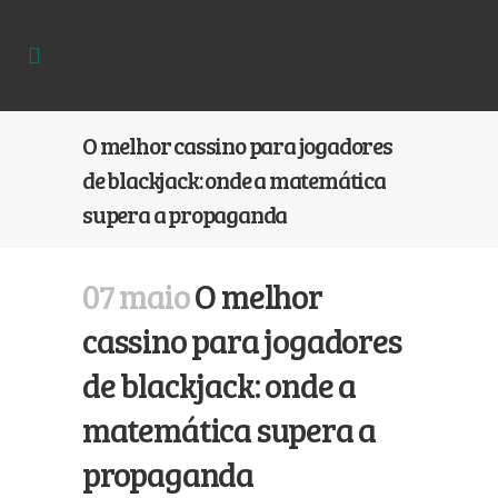
O melhor cassino para jogadores
de blackjack: onde a matemática
supera a propaganda
07 maio
O melhor
cassino para jogadores
de blackjack: onde a
matemática supera a
propaganda