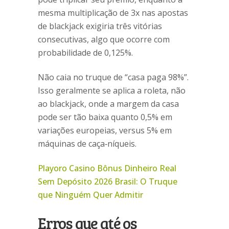
mesma multiplicação de 3x nas apostas
de blackjack exigiria três vitórias
consecutivas, algo que ocorre com
probabilidade de 0,125%.
Não caia no truque de “casa paga 98%”.
Isso geralmente se aplica a roleta, não
ao blackjack, onde a margem da casa
pode ser tão baixa quanto 0,5% em
variações europeias, versus 5% em
máquinas de caça‑níqueis.
Playoro Casino Bônus Dinheiro Real
Sem Depósito 2026 Brasil: O Truque
que Ninguém Quer Admitir
Erros que até os