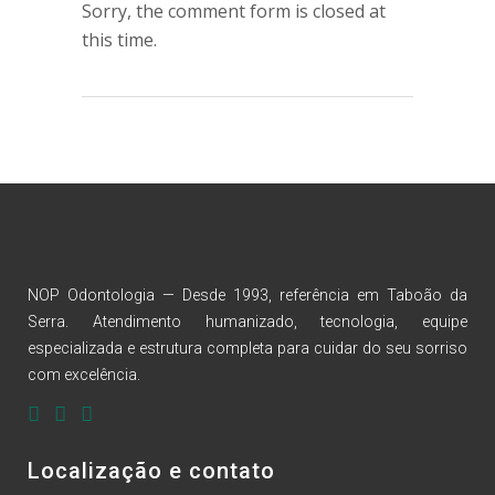
Sorry, the comment form is closed at
this time.
NOP Odontologia — Desde 1993, referência em Taboão da
Serra. Atendimento humanizado, tecnologia, equipe
especializada e estrutura completa para cuidar do seu sorriso
com excelência.
Localização e contato