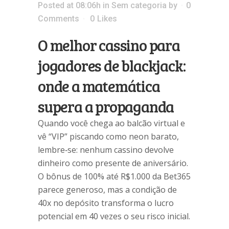
Posted at 08:06h
in Sem categoria
by
0
Comments
0
Likes
O melhor cassino para
jogadores de blackjack:
onde a matemática
supera a propaganda
Quando você chega ao balcão virtual e
vê “VIP” piscando como neon barato,
lembre‑se: nenhum cassino devolve
dinheiro como presente de aniversário.
O bônus de 100% até R$1.000 da Bet365
parece generoso, mas a condição de
40x no depósito transforma o lucro
potencial em 40 vezes o seu risco inicial.