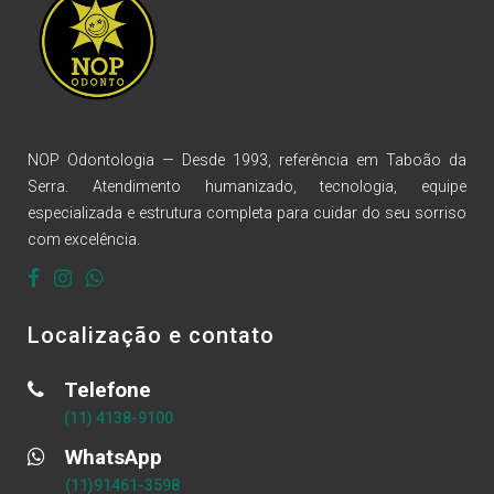
NOP Odontologia — Desde 1993, referência em Taboão da
Serra. Atendimento humanizado, tecnologia, equipe
especializada e estrutura completa para cuidar do seu sorriso
com excelência.
Localização e contato
Telefone
(11) 4138-9100
WhatsApp
(11)91461-3598