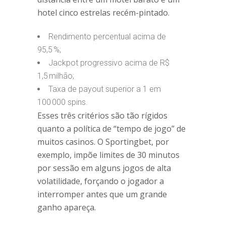
hotel cinco estrelas recém-pintado.
Rendimento percentual acima de
95,5 %;
Jackpot progressivo acima de R$
1,5 milhão;
Taxa de payout superior a 1 em
100 000 spins.
Esses três critérios são tão rígidos
quanto a política de “tempo de jogo” de
muitos casinos. O Sportingbet, por
exemplo, impõe limites de 30 minutos
por sessão em alguns jogos de alta
volatilidade, forçando o jogador a
interromper antes que um grande
ganho apareça.