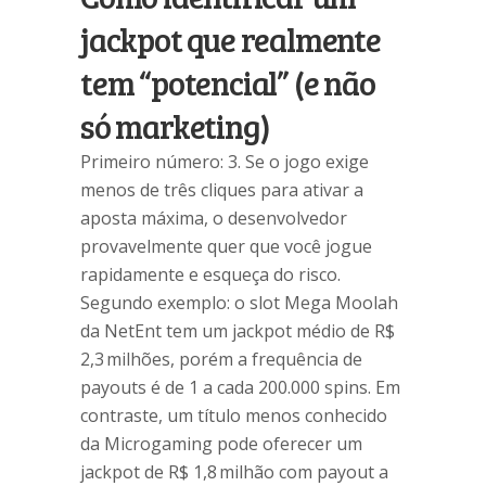
jackpot que realmente
tem “potencial” (e não
só marketing)
Primeiro número: 3. Se o jogo exige
menos de três cliques para ativar a
aposta máxima, o desenvolvedor
provavelmente quer que você jogue
rapidamente e esqueça do risco.
Segundo exemplo: o slot Mega Moolah
da NetEnt tem um jackpot médio de R$
2,3 milhões, porém a frequência de
payouts é de 1 a cada 200.000 spins. Em
contraste, um título menos conhecido
da Microgaming pode oferecer um
jackpot de R$ 1,8 milhão com payout a