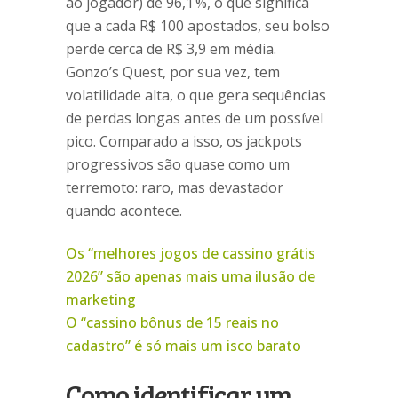
ao jogador) de 96,1 %, o que significa
que a cada R$ 100 apostados, seu bolso
perde cerca de R$ 3,9 em média.
Gonzo’s Quest, por sua vez, tem
volatilidade alta, o que gera sequências
de perdas longas antes de um possível
pico. Comparado a isso, os jackpots
progressivos são quase como um
terremoto: raro, mas devastador
quando acontece.
Os “melhores jogos de cassino grátis
2026” são apenas mais uma ilusão de
marketing
O “cassino bônus de 15 reais no
cadastro” é só mais um isco barato
Como identificar um