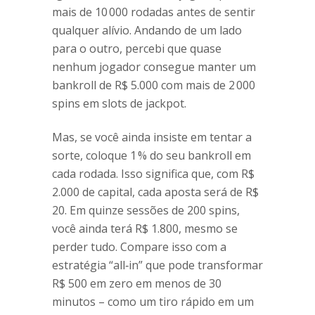
mais de 10 000 rodadas antes de sentir
qualquer alívio. Andando de um lado
para o outro, percebi que quase
nenhum jogador consegue manter um
bankroll de R$ 5.000 com mais de 2 000
spins em slots de jackpot.
Mas, se você ainda insiste em tentar a
sorte, coloque 1 % do seu bankroll em
cada rodada. Isso significa que, com R$
2.000 de capital, cada aposta será de R$
20. Em quinze sessões de 200 spins,
você ainda terá R$ 1.800, mesmo se
perder tudo. Compare isso com a
estratégia “all‑in” que pode transformar
R$ 500 em zero em menos de 30
minutos – como um tiro rápido em um