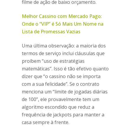
filme de ação de baixo orçamento.
Melhor Cassino com Mercado Pago:
Onde o “VIP” é Só Mais Um Nome na
Lista de Promessas Vazias
Uma última observação: a maioria dos
termos de serviço inclui cláusulas que
proíbem “uso de estratégias
matemáticas”. Isso é tão efetivo quanto
dizer que “o cassino não se importa
com a sua felicidade”. Se o contrato
menciona um “limite de jogadas diárias
de 100”, ele provavelmente tem um
algoritmo escondido que reduz a
frequência de jackpots para manter a
casa sempre à frente.