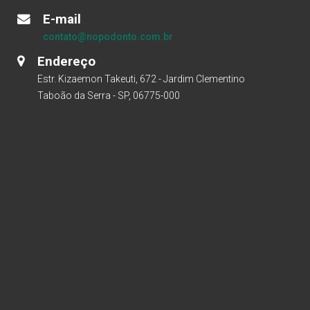
E-mail
contato@nopodonto.com.br
Endereço
Estr. Kizaemon Takeuti, 672 - Jardim Clementino
Taboão da Serra - SP, 06775-000