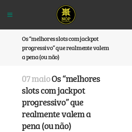
Os “melhores slots com jackpot
progressivo” que realmente valem
a pena (ou não)
07 maio
Os “melhores
slots com jackpot
progressivo” que
realmente valem a
pena (ou não)