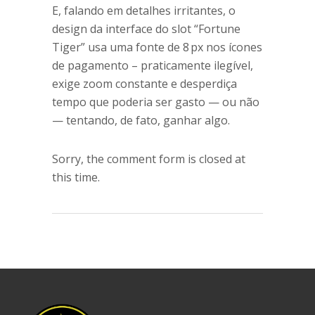
E, falando em detalhes irritantes, o
design da interface do slot “Fortune
Tiger” usa uma fonte de 8 px nos ícones
de pagamento – praticamente ilegível,
exige zoom constante e desperdiça
tempo que poderia ser gasto — ou não
— tentando, de fato, ganhar algo.
Sorry, the comment form is closed at
this time.