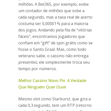
milhões. A Bet365, por exemplo, exibe
um contador de milhões que sobe a
cada segundo, mas a taxa real de acerto
costuma ser 0,00001 % para a maioria
dos jogos. Andando pela fila de “vitórias
fáceis”, encontramos jogadores que
confiam em “gift” de spin grátis como se
fosse o Santo Graal. Mas, como todo
veterano sabe, o cassino não entrega
presentes; ele simplesmente troca seu
tempo por números.
Melhor Cassino Novo Pix: A Verdade
Que Ninguém Quer Ouvir
Mesmo slot como Starburst, que gira a
cada 0,3 segundo, tem um RTP (retorno