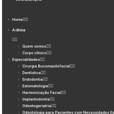
Home
A clínica
Quem somos
Corpo clínico
Especialidades
Cirurgia Bucomaxilofacial
Dentística
Endodontia
Estomatologia
Harmonização Facial
Implantodontia
Odontogeriatria
Odontologia para Pacientes com Necessidades Es