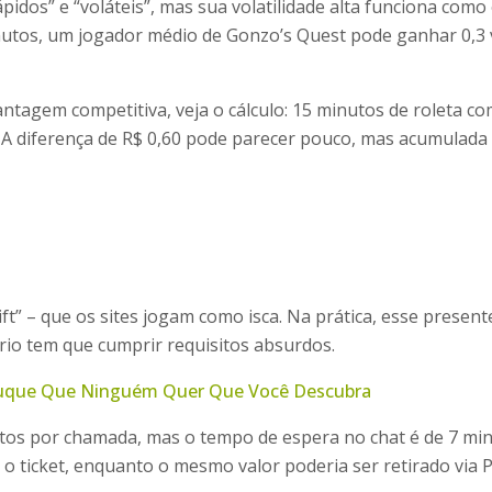
idos” e “voláteis”, mas sua volatilidade alta funciona como 
nutos, um jogador médio de Gonzo’s Quest pode ganhar 0,3
ntagem competitiva, veja o cálculo: 15 minutos de roleta 
,80. A diferença de R$ 0,60 pode parecer pouco, mas acumula
gift” – que os sites jogam como isca. Na prática, esse pres
rio tem que cumprir requisitos absurdos.
Truque Que Ninguém Quer Que Você Descubra
tos por chamada, mas o tempo de espera no chat é de 7 min
ir o ticket, enquanto o mesmo valor poderia ser retirado via