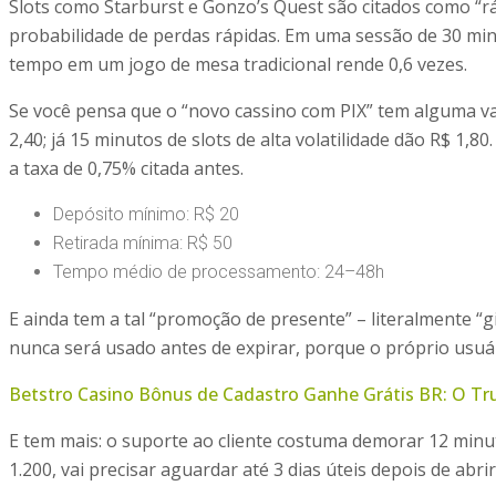
Slots como Starburst e Gonzo’s Quest são citados como “ráp
probabilidade de perdas rápidas. Em uma sessão de 30 mi
tempo em um jogo de mesa tradicional rende 0,6 vezes.
Se você pensa que o “novo cassino com PIX” tem alguma va
2,40; já 15 minutos de slots de alta volatilidade dão R$ 1
a taxa de 0,75% citada antes.
Depósito mínimo: R$ 20
Retirada mínima: R$ 50
Tempo médio de processamento: 24–48h
E ainda tem a tal “promoção de presente” – literalmente “
nunca será usado antes de expirar, porque o próprio usuá
Betstro Casino Bônus de Cadastro Ganhe Grátis BR: O 
E tem mais: o suporte ao cliente costuma demorar 12 minu
1.200, vai precisar aguardar até 3 dias úteis depois de abr