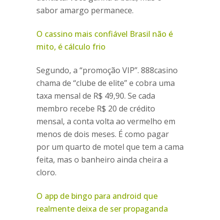
sabor amargo permanece.
O cassino mais confiável Brasil não é
mito, é cálculo frio
Segundo, a “promoção VIP”. 888casino
chama de “clube de elite” e cobra uma
taxa mensal de R$ 49,90. Se cada
membro recebe R$ 20 de crédito
mensal, a conta volta ao vermelho em
menos de dois meses. É como pagar
por um quarto de motel que tem a cama
feita, mas o banheiro ainda cheira a
cloro.
O app de bingo para android que
realmente deixa de ser propaganda