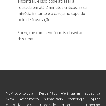
encontrar, e isso pode atrasar a
retirada em até 2 minutos críticos. Essa
minúcia irritante é a cereja no topo do
bolo de frustração.
Sorry, the comment form is closed at
this time.
NOP Odontologia — Desde 1993, referência em Taboão da
Serra. Atendimento humanizado, tecnologia, equipe
especializada e estrutura completa para cuidar do seu sorriso