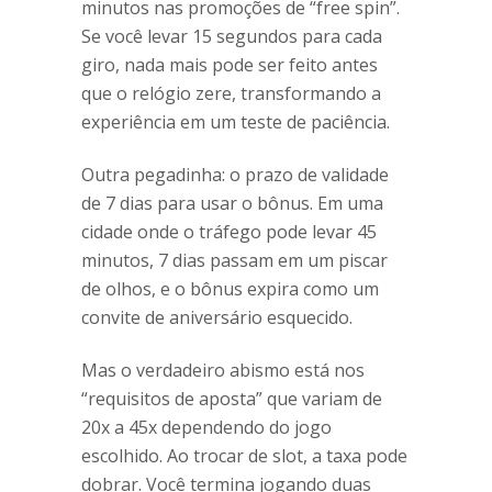
minutos nas promoções de “free spin”.
Se você levar 15 segundos para cada
giro, nada mais pode ser feito antes
que o relógio zere, transformando a
experiência em um teste de paciência.
Outra pegadinha: o prazo de validade
de 7 dias para usar o bônus. Em uma
cidade onde o tráfego pode levar 45
minutos, 7 dias passam em um piscar
de olhos, e o bônus expira como um
convite de aniversário esquecido.
Mas o verdadeiro abismo está nos
“requisitos de aposta” que variam de
20x a 45x dependendo do jogo
escolhido. Ao trocar de slot, a taxa pode
dobrar. Você termina jogando duas