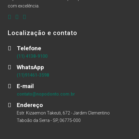
com excelência.
Localização e contato
Telefone
(11) 4138-9100
WhatsApp
(11)91461-3598
E-mail
contato@nopodonto.com.br
Endereço
Estr. Kizaemon Takeuti, 672 - Jardim Clementino
Taboão da Serra - SP, 06775-000