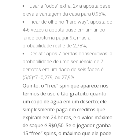
Usar a “odds” extra: 2× a aposta base
eleva a vantagem da casa para 0,95%;
Ficar de olho no “hard way”: aposta de
4‑6 vezes a aposta base em um único
lance costuma pagar 9x, mas a
probabilidade real é de 2,78%;
Desistir após 7 perdas consecutivas: a
probabilidade de uma sequência de 7
derrotas em um dado de seis faces é
(5/6)^7≈0,279, ou 27,9%.
Quinto, o “free” spin que aparece nos
termos de uso é tão gratuito quanto
um copo de água em um deserto; ele
simplesmente paga em créditos que
expiram em 24 horas, e o valor máximo
de saque é R$0,50. Se o jogador ganha
15 “free” spins, o máximo que ele pode