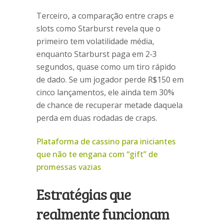
Terceiro, a comparação entre craps e
slots como Starburst revela que o
primeiro tem volatilidade média,
enquanto Starburst paga em 2‑3
segundos, quase como um tiro rápido
de dado. Se um jogador perde R$150 em
cinco lançamentos, ele ainda tem 30%
de chance de recuperar metade daquela
perda em duas rodadas de craps.
Plataforma de cassino para iniciantes
que não te engana com “gift” de
promessas vazias
Estratégias que
realmente funcionam