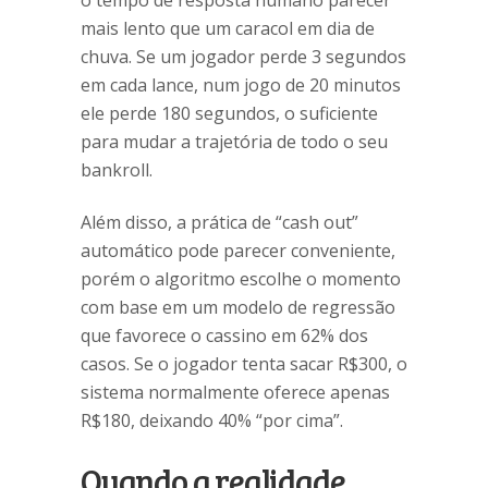
o tempo de resposta humano parecer
mais lento que um caracol em dia de
chuva. Se um jogador perde 3 segundos
em cada lance, num jogo de 20 minutos
ele perde 180 segundos, o suficiente
para mudar a trajetória de todo o seu
bankroll.
Além disso, a prática de “cash out”
automático pode parecer conveniente,
porém o algoritmo escolhe o momento
com base em um modelo de regressão
que favorece o cassino em 62% dos
casos. Se o jogador tenta sacar R$300, o
sistema normalmente oferece apenas
R$180, deixando 40% “por cima”.
Quando a realidade