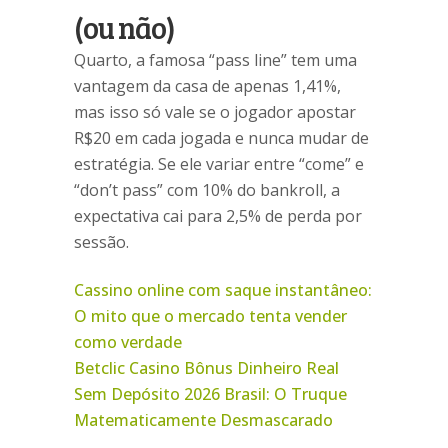
(ou não)
Quarto, a famosa “pass line” tem uma
vantagem da casa de apenas 1,41%,
mas isso só vale se o jogador apostar
R$20 em cada jogada e nunca mudar de
estratégia. Se ele variar entre “come” e
“don’t pass” com 10% do bankroll, a
expectativa cai para 2,5% de perda por
sessão.
Cassino online com saque instantâneo:
O mito que o mercado tenta vender
como verdade
Betclic Casino Bônus Dinheiro Real
Sem Depósito 2026 Brasil: O Truque
Matematicamente Desmascarado