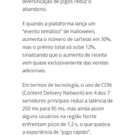
diversificação de jogos reduz o
abandono.
E quando a plataforma lança um
“evento temático” de Halloween,
aumenta o número de cartelas em 30%,
mas o prêmio total só sobe 12%,
sinalizando que o aumento de receita
vem quase exclusivamente das vendas
adicionais.
Em termos de tecnologia, o uso de CDN
(Content Delivery Network) em 4 dos 7
servidores principais reduz a latência de
250 ms para 95 ms, mas ainda assim
alguns usuários na região Norte
enfrentam picos de 1,2 s, o que quebra
a experiência de “jogo rápido”.