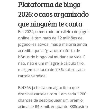
Plataforma de bingo
2026: o caos organizado
que ninguém te conta
Em 2024, o mercado brasileiro de jogos
online já tem mais de 12 milhões de
jogadores ativos, mas a maioria ainda
acredita que a “gratuita” oferta de
bônus de bingo vai mudar sua vida. E
não, não é um milagre; é cálculo frio,
margem de lucro de 7,5% sobre cada
cartela vendida.
Bet365 já testa um algoritmo que
distribui cartelas com 1 em cada 1.200
chances de desbloquear um prêmio
acima de R$ 5 mil, enquanto 888casino