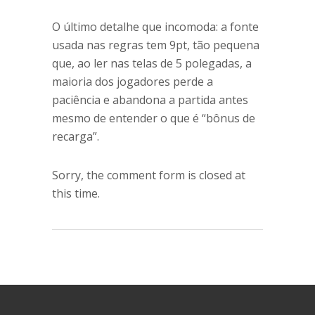
O último detalhe que incomoda: a fonte
usada nas regras tem 9pt, tão pequena
que, ao ler nas telas de 5 polegadas, a
maioria dos jogadores perde a
paciência e abandona a partida antes
mesmo de entender o que é “bônus de
recarga”.
Sorry, the comment form is closed at
this time.