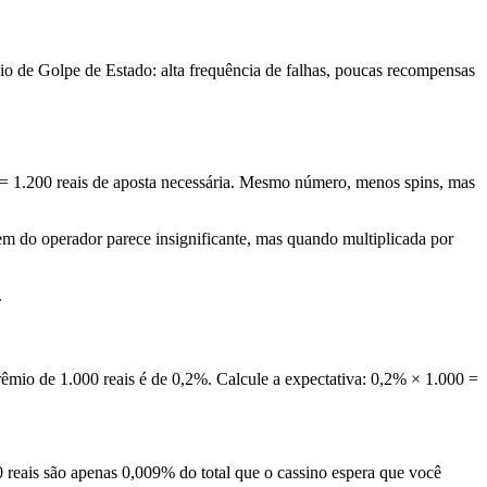
io de Golpe de Estado: alta frequência de falhas, poucas recompensas
0 = 1.200 reais de aposta necessária. Mesmo número, menos spins, mas
gem do operador parece insignificante, mas quando multiplicada por
.
rêmio de 1.000 reais é de 0,2%. Calcule a expectativa: 0,2% × 1.000 =
0 reais são apenas 0,009% do total que o cassino espera que você