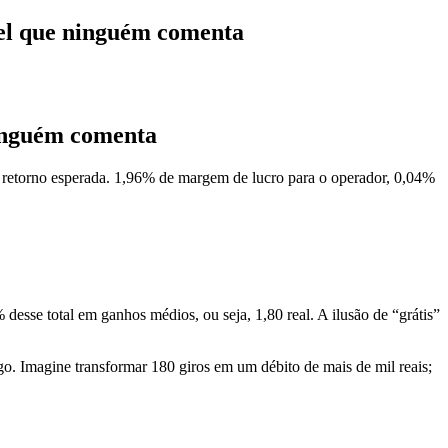
vel que ninguém comenta
ninguém comenta
 retorno esperada. 1,96% de margem de lucro para o operador, 0,04%
% desse total em ganhos médios, ou seja, 1,80 real. A ilusão de “grátis”
algo. Imagine transformar 180 giros em um débito de mais de mil reais;