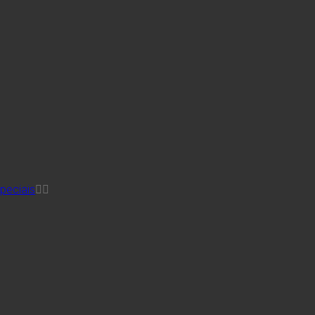
peciais