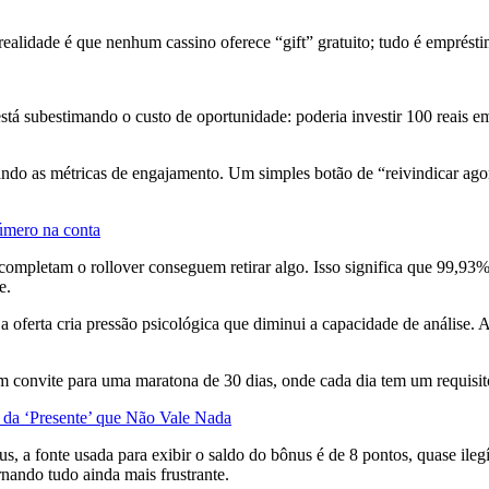
a realidade é que nenhum cassino oferece “gift” gratuito; tudo é emprésti
está subestimando o custo de oportunidade: poderia investir 100 reais 
tando as métricas de engajamento. Um simples botão de “reivindicar ago
úmero na conta
mpletam o rollover conseguem retirar algo. Isso significa que 99,93%
e.
a oferta cria pressão psicológica que diminui a capacidade de análise.
um convite para uma maratona de 30 dias, onde cada dia tem um requisito
da ‘Presente’ que Não Vale Nada
s, a fonte usada para exibir o saldo do bônus é de 8 pontos, quase ile
rnando tudo ainda mais frustrante.