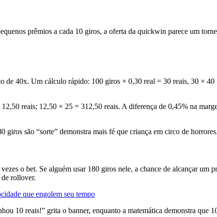
equenos prêmios a cada 10 giros, a oferta da quickwin parece um torne
o de 40x. Um cálculo rápido: 100 giros × 0,30 real = 30 reais, 30 × 4
 = 12,50 reais; 12,50 × 25 = 312,50 reais. A diferença de 0,45% na mar
0 giros são “sorte” demonstra mais fé que criança em circo de horrores
 vezes o bet. Se alguém usar 180 giros nele, a chance de alcançar um p
de rollover.
locidade que engolem seu tempo
nhou 10 reais!” grita o banner, enquanto a matemática demonstra que 1