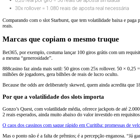
0,20 real por giro = 36 reais de aposta simulada
30x rollover = 1.080 reais de aposta real necessária
Comparando com o slot Starburst, que tem volatilidade baixa e paga p
reais.
Marcas que copiam o mesmo truque
Bet365, por exemplo, costuma lançar 100 giros grátis com um requisit
a mesma “generosidade”.
888casino faz ainda mais sutil: 50 giros com 25x rollover. 50 × 0,25
milhões de jogadores, gera bilhões de reais de lucro oculto.
Because the odds are deliberately skewed, quem ainda acredita que 18
Por que a volatilidade dos slots importa
Gonzo’s Quest, com volatilidade média, oferece jackpots de até 2.000
2 reais esperados, ainda muito abaixo do valor investido em requisitos 
O caos dos cassinos com saque rápido em Curitiba: promessas de ve
Mas o ponto não é a falta de prêmios; é a percepção enganosa. “Já ga