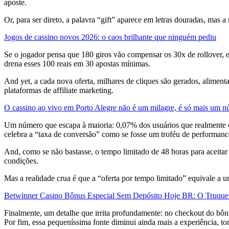
aposte.
Or, para ser direto, a palavra “gift” aparece em letras douradas, mas 
Jogos de cassino novos 2026: o caos brilhante que ninguém pediu
Se o jogador pensa que 180 giros vão compensar os 30x de rollover, 
drena esses 100 reais em 30 apostas mínimas.
And yet, a cada nova oferta, milhares de cliques são gerados, alimen
plataformas de affiliate marketing.
O cassino ao vivo em Porto Alegre não é um milagre, é só mais um n
Um número que escapa à maioria: 0,07% dos usuários que realmente co
celebra a “taxa de conversão” como se fosse um troféu de performanc
And, como se não bastasse, o tempo limitado de 48 horas para aceitar 
condições.
Mas a realidade crua é que a “oferta por tempo limitado” equivale a 
Betwinner Casino Bônus Especial Sem Depósito Hoje BR: O Truque 
Finalmente, um detalhe que irrita profundamente: no checkout do bônu
Por fim, essa pequeníssima fonte diminui ainda mais a experiência, to