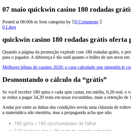
07 maio
quickwin casino 180 rodadas gráti
Posted at 08:06h
in Sem categoria
by
0 Comments
0
Likes
quickwin casino 180 rodadas grátis oferta
Quando a página da promoção explode com 180 rodadas grátis, o prim
para o jogador. A diferença é tão sutil quanto o brilho de um neon em
Melhores bônus de cassino 2026: o caos calculado que ninguém te co
Desmontando o cálculo da “grátis”
Se você receber 180 spins e cada spin custar, em média, 0,20 real, o va
se reduz a pagar 34,20 reais em taxas escondidas, mais a retenção de 1
Andar por entre as linhas das condições revela uma cláusula de rollove
a matemática não mentiria, mas a propaganda acha que não.
180 giros = 180 oportunidades de falhar