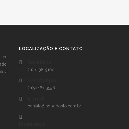
LOCALIZAÇÃO E CONTATO
a em
Telefone
do,
(11) 4138-9100
leta
WhatsApp
(11)91461-3598
E-mail
contato@nopodonto.com.br
Endereço