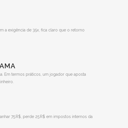
 a exigência de 35x, fica claro que o retorno
RAMA
ca. Em termos práticos, um jogador que aposta
inheiro.
anhar 75 R$, perde 25 R$ em impostos internos da