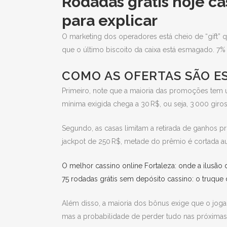
Rodadas grátis hoje c
para explicar
O marketing dos operadores está cheio de “gift” 
que o último biscoito da caixa está esmagado. 7
COMO AS OFERTAS SÃO E
Primeiro, note que a maioria das promoções tem u
mínima exigida chega a 30 R$, ou seja, 3 000 giros
Segundo, as casas limitam a retirada de ganhos 
jackpot de 250 R$, metade do prêmio é cortada a
O melhor cassino online Fortaleza: onde a ilusão d
75 rodadas grátis sem depósito cassino: o truqu
Além disso, a maioria dos bônus exige que o joga
mas a probabilidade de perder tudo nas próximas