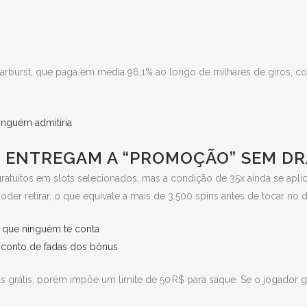
arburst, que paga em média 96,1% ao longo de milhares de giros, com
ninguém admitiria
 ENTREGAM A “PROMOÇÃO” SEM D
ratuitos em slots selecionados, mas a condição de 35x ainda se apli
oder retirar, o que equivale a mais de 3.500 spins antes de tocar no d
a que ninguém te conta
 conto de fadas dos bônus
 grátis, porém impõe um limite de 50 R$ para saque. Se o jogador g