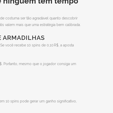
que ninguém tem tempo
ade costuma ser tão agradável quanto descobrir
is valem mais que uma estratégia bem calibrada.
E ARMADILHAS
Se você recebe 10 spins de 0,10 R$, a aposta
 R$. Portanto, mesmo que o jogador consiga um
em 10 spins pode gerar um ganho significativo,