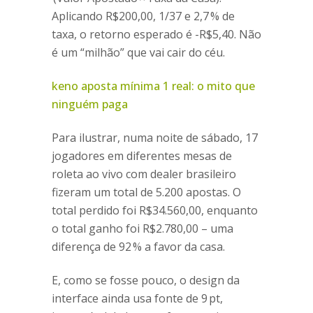
Aplicando R$200,00, 1/37 e 2,7 % de
taxa, o retorno esperado é -R$5,40. Não
é um “milhão” que vai cair do céu.
keno aposta mínima 1 real: o mito que
ninguém paga
Para ilustrar, numa noite de sábado, 17
jogadores em diferentes mesas de
roleta ao vivo com dealer brasileiro
fizeram um total de 5.200 apostas. O
total perdido foi R$34.560,00, enquanto
o total ganho foi R$2.780,00 – uma
diferença de 92 % a favor da casa.
E, como se fosse pouco, o design da
interface ainda usa fonte de 9 pt,