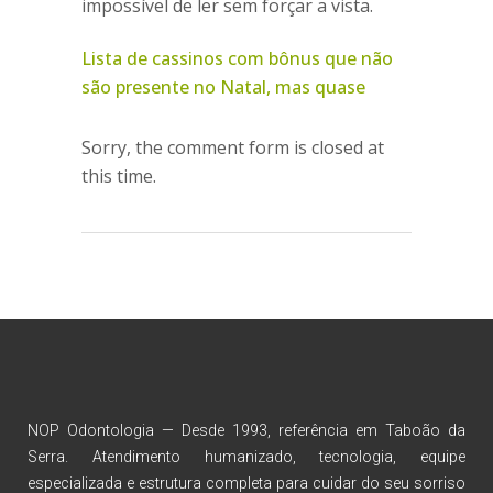
impossível de ler sem forçar a vista.
Lista de cassinos com bônus que não
são presente no Natal, mas quase
Sorry, the comment form is closed at
this time.
NOP Odontologia — Desde 1993, referência em Taboão da
Serra. Atendimento humanizado, tecnologia, equipe
especializada e estrutura completa para cuidar do seu sorriso