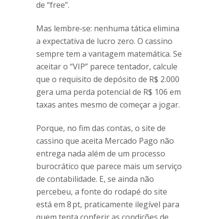
de “free”.
Mas lembre‑se: nenhuma tática elimina
a expectativa de lucro zero. O cassino
sempre tem a vantagem matemática. Se
aceitar o “VIP” parece tentador, calcule
que o requisito de depósito de R$ 2.000
gera uma perda potencial de R$ 106 em
taxas antes mesmo de começar a jogar.
Porque, no fim das contas, o site de
cassino que aceita Mercado Pago não
entrega nada além de um processo
burocrático que parece mais um serviço
de contabilidade. E, se ainda não
percebeu, a fonte do rodapé do site
está em 8 pt, praticamente ilegível para
quem tenta conferir as condições de