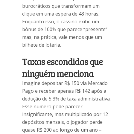
burocráticos que transformam um
clique em uma espera de 48 horas.
Enquanto isso, o cassino exibe um
bônus de 100% que parece “presente”
mas, na prática, vale menos que um
bilhete de loteria.
Taxas escondidas que
ninguém menciona
Imagine depositar R$ 150 via Mercado
Pago e receber apenas R$ 142 após a
dedução de 5,3% de taxa administrativa.
Esse número pode parecer
insignificante, mas multiplicado por 12
depósitos mensais, o jogador perde
quase R$ 200 ao longo de um ano –