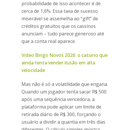
probabilidade de isso acontecer é de
cerca de 1,6%. Essa taxa de sucesso
miserável se assemelha ao “gift” de
créditos gratuitos que os cassinos
anunciam – tudo parece generoso até
que a conta real aparece.
Video Bingo Novos 2026: o cassino que
ainda tenta vender ilusão em alta
velocidade
Mas não é só a volatilidade que engana.
Quando um jogador tenta sacar R$ 500
após uma sequência vencedora, a
plataforma pode aplicar um limite de
retirada diário de R$ 300, forçando o
usuário a dividir a quantia em três dias
diferentes. O cálculo simples mostra