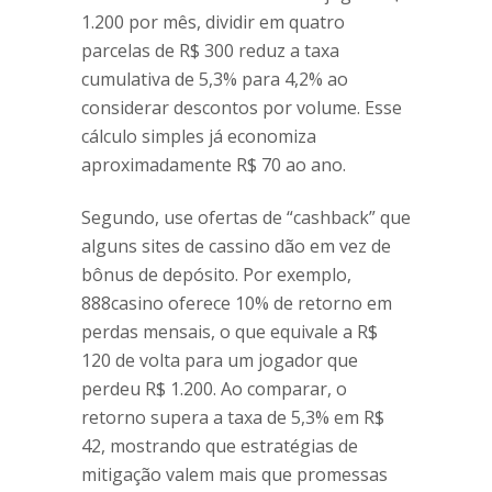
1.200 por mês, dividir em quatro
parcelas de R$ 300 reduz a taxa
cumulativa de 5,3% para 4,2% ao
considerar descontos por volume. Esse
cálculo simples já economiza
aproximadamente R$ 70 ao ano.
Segundo, use ofertas de “cashback” que
alguns sites de cassino dão em vez de
bônus de depósito. Por exemplo,
888casino oferece 10% de retorno em
perdas mensais, o que equivale a R$
120 de volta para um jogador que
perdeu R$ 1.200. Ao comparar, o
retorno supera a taxa de 5,3% em R$
42, mostrando que estratégias de
mitigação valem mais que promessas