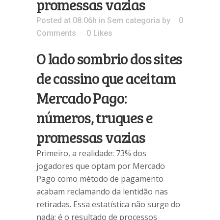
promessas vazias
Posted at 08:06h
in Sem categoria
by
0
Comments
0
Likes
O lado sombrio dos sites
de cassino que aceitam
Mercado Pago:
números, truques e
promessas vazias
Primeiro, a realidade: 73% dos
jogadores que optam por Mercado
Pago como método de pagamento
acabam reclamando da lentidão nas
retiradas. Essa estatística não surge do
nada; é o resultado de processos