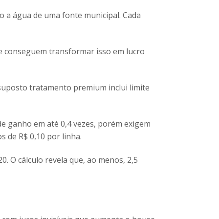
to a água de uma fonte municipal. Cada
te conseguem transformar isso em lucro
uposto tratamento premium inclui limite
 de ganho em até 0,4 vezes, porém exigem
s de R$ 0,10 por linha.
0. O cálculo revela que, ao menos, 2,5