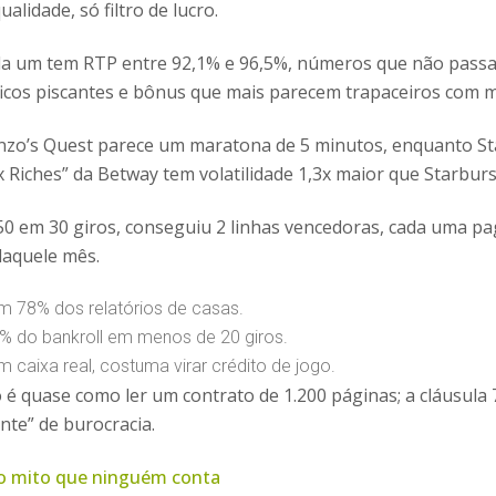
alidade, só filtro de lucro.
cada um tem RTP entre 92,1% e 96,5%, números que não passam 
icos piscantes e bônus que mais parecem trapaceiros com m
onzo’s Quest parece um maratona de 5 minutos, enquanto St
 Riches” da Betway tem volatilidade 1,3x maior que Starburs
150 em 30 giros, conseguiu 2 linhas vencedoras, cada uma pa
 daquele mês.
 78% dos relatórios de casas.
85% do bankroll em menos de 20 giros.
 caixa real, costuma virar crédito de jogo.
é quase como ler um contrato de 1.200 páginas; a cláusula 7.
nte” de burocracia.
 o mito que ninguém conta