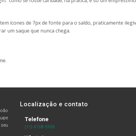
ift” como se fosse caridade; na prática, é só um empréstim
tem ícones de 7px de fonte para o saldo, praticamente ilegív
erar um saque que nunca chega.
me.
Localização e contato
boão
uipe
Telefone
 seu
(11) 4138-9100