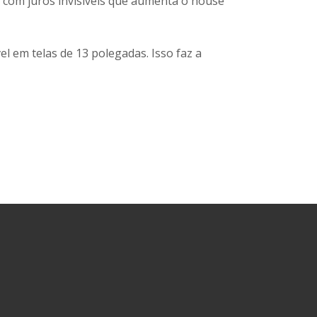
o com juros invisíveis que aumenta o house
el em telas de 13 polegadas. Isso faz a