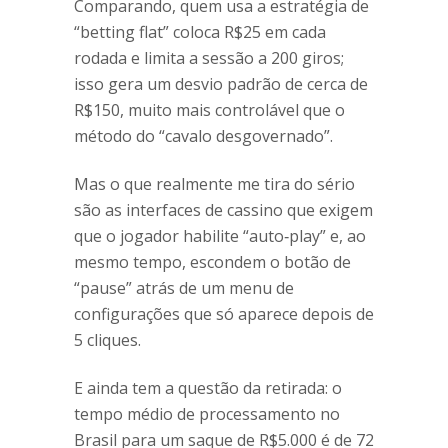
Comparando, quem usa a estratégia de
“betting flat” coloca R$25 em cada
rodada e limita a sessão a 200 giros;
isso gera um desvio padrão de cerca de
R$150, muito mais controlável que o
método do “cavalo desgovernado”.
Mas o que realmente me tira do sério
são as interfaces de cassino que exigem
que o jogador habilite “auto‑play” e, ao
mesmo tempo, escondem o botão de
“pause” atrás de um menu de
configurações que só aparece depois de
5 cliques.
E ainda tem a questão da retirada: o
tempo médio de processamento no
Brasil para um saque de R$5.000 é de 72