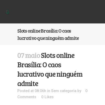
Slots online Brasília: O caos
lucrativo que ninguém admite
07 maio
Slots online
Brasília: O caos
lucrativo que ninguém
admite
Posted at 08:06h
in Sem categoria
by
0
Comments
0
Likes