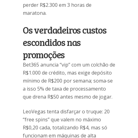
perder R$2.300 em 3 horas de
maratona.
Os verdadeiros custos
escondidos nas
promoções
Bet365 anuncia “vip” com um colchão de
R$1.000 de crédito, mas exige depósito
mínimo de R$200 por semana; soma‑se
a isso 5% de taxa de processamento
que drena R$50 antes mesmo de jogar.
LeoVegas tenta disfarçar o truque: 20
“free spins” que valem no máximo
R$0,20 cada, totalizando R$4, mas só
funcionam em máquinas de alta