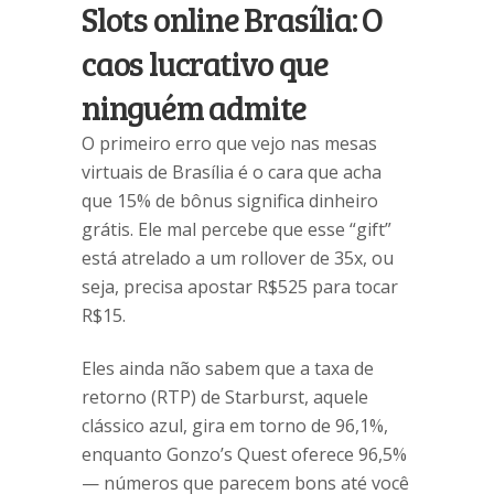
Slots online Brasília: O
caos lucrativo que
ninguém admite
O primeiro erro que vejo nas mesas
virtuais de Brasília é o cara que acha
que 15% de bônus significa dinheiro
grátis. Ele mal percebe que esse “gift”
está atrelado a um rollover de 35x, ou
seja, precisa apostar R$525 para tocar
R$15.
Eles ainda não sabem que a taxa de
retorno (RTP) de Starburst, aquele
clássico azul, gira em torno de 96,1%,
enquanto Gonzo’s Quest oferece 96,5%
— números que parecem bons até você