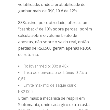
volatilidade, onde a probabilidade de
ganhar mais de R$0,10 é de 12%.
888casino, por outro lado, oferece um
“cashback” de 10% sobre perdas, porém
calcula sobre o volume bruto de
apostas, não sobre o saldo real, então
perdas de R$3.500 geram apenas R$350
de retorno.
Rollover médio: 30x a 40x
Taxa de conversão de bônus: 0,2% a
0,5%
Limite máximo de saque diário:
R$2.000
E tem mais: a mecânica de respin em
Slotomania, onde cada giro extra custa