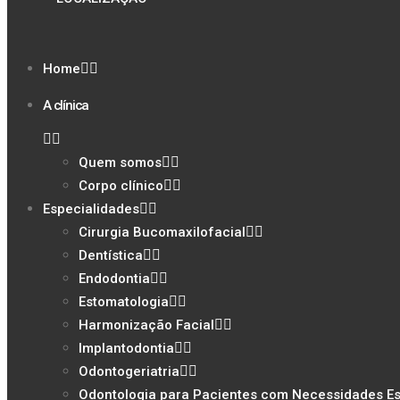
Home
A clínica
Quem somos
Corpo clínico
Especialidades
Cirurgia Bucomaxilofacial
Dentística
Endodontia
Estomatologia
Harmonização Facial
Implantodontia
Odontogeriatria
Odontologia para Pacientes com Necessidades Es