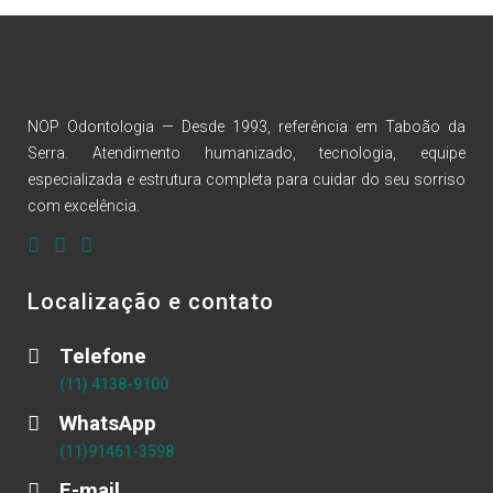
NOP Odontologia — Desde 1993, referência em Taboão da
Serra. Atendimento humanizado, tecnologia, equipe
especializada e estrutura completa para cuidar do seu sorriso
com excelência.
Localização e contato
Telefone
(11) 4138-9100
WhatsApp
(11)91461-3598
E-mail