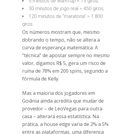
5 minutos de warm‑up = 75 giros;
30 minutos de jogo real = 450 giros;
120 minutos de “maratona” = 1.800
giros.
Os números mostram que, mesmo
dobrando o tempo, não se altera a
curva de esperança matemática. A
“técnica” de apostar sempre no mesmo
valor, digamos R$ 5, gera um risco de
ruína de 78% em 200 spins, segundo a
fórmula de Kelly.
Mas a maioria dos jogadores em
Goiânia ainda acredita que mudar de
provedor – de LeoVegas para outra
casa – alterará essa estatística. Na
prática, a house edge varia de 2% a 5%
entre as plataformas, uma diferença