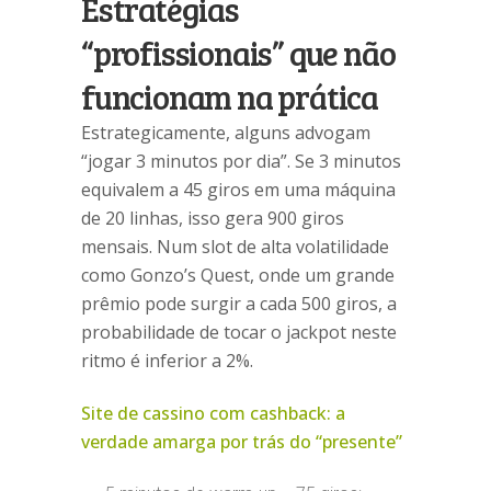
Estratégias
“profissionais” que não
funcionam na prática
Estrategicamente, alguns advogam
“jogar 3 minutos por dia”. Se 3 minutos
equivalem a 45 giros em uma máquina
de 20 linhas, isso gera 900 giros
mensais. Num slot de alta volatilidade
como Gonzo’s Quest, onde um grande
prêmio pode surgir a cada 500 giros, a
probabilidade de tocar o jackpot neste
ritmo é inferior a 2%.
Site de cassino com cashback: a
verdade amarga por trás do “presente”