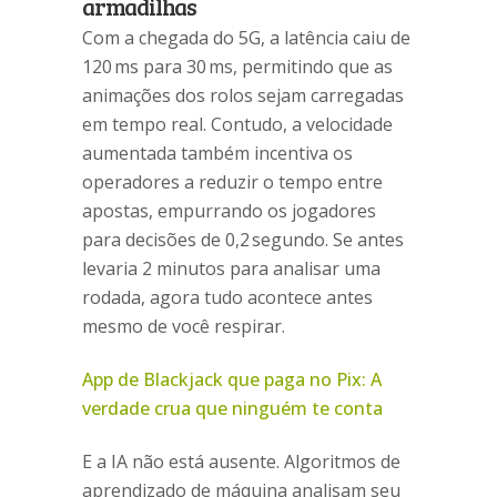
armadilhas
Com a chegada do 5G, a latência caiu de
120 ms para 30 ms, permitindo que as
animações dos rolos sejam carregadas
em tempo real. Contudo, a velocidade
aumentada também incentiva os
operadores a reduzir o tempo entre
apostas, empurrando os jogadores
para decisões de 0,2 segundo. Se antes
levaria 2 minutos para analisar uma
rodada, agora tudo acontece antes
mesmo de você respirar.
App de Blackjack que paga no Pix: A
verdade crua que ninguém te conta
E a IA não está ausente. Algoritmos de
aprendizado de máquina analisam seu