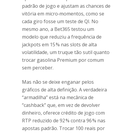
padrão de jogo e ajustam as chances de
vitória em micro‑momentos, como se
cada giro fosse um teste de QI. No
mesmo ano, a Bet365 testou um
modelo que reduziu a frequência de
jackpots em 15 % nas slots de alta
volatilidade, um truque tão sutil quanto
trocar gasolina Premium por comum
sem perceber.
Mas não se deixe enganar pelos
gráficos de alta definição. A verdadeira
“armadilha” está na mecânica de
“cashback” que, em vez de devolver
dinheiro, oferece crédito de jogo com
RTP reduzido de 92 % contra 96 % nas
apostas padrão. Trocar 100 reais por