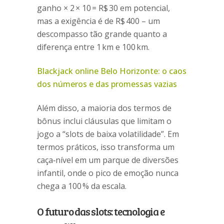
ganho × 2 × 10 = R$ 30 em potencial,
mas a exigência é de R$ 400 – um
descompasso tão grande quanto a
diferença entre 1 km e 100 km.
Blackjack online Belo Horizonte: o caos
dos números e das promessas vazias
Além disso, a maioria dos termos de
bônus inclui cláusulas que limitam o
jogo a “slots de baixa volatilidade”. Em
termos práticos, isso transforma um
caça‑nível em um parque de diversões
infantil, onde o pico de emoção nunca
chega a 100 % da escala.
O futuro das slots: tecnologia e