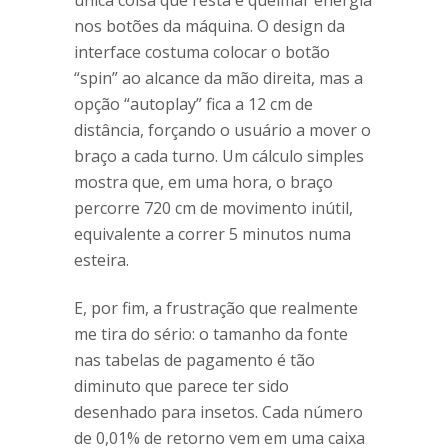
única coisa que resta é queimar energia
nos botões da máquina. O design da
interface costuma colocar o botão
“spin” ao alcance da mão direita, mas a
opção “autoplay” fica a 12 cm de
distância, forçando o usuário a mover o
braço a cada turno. Um cálculo simples
mostra que, em uma hora, o braço
percorre 720 cm de movimento inútil,
equivalente a correr 5 minutos numa
esteira.
E, por fim, a frustração que realmente
me tira do sério: o tamanho da fonte
nas tabelas de pagamento é tão
diminuto que parece ter sido
desenhado para insetos. Cada número
de 0,01% de retorno vem em uma caixa