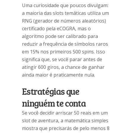
Uma curiosidade que poucos divulgam:
a maioria das slots temáticas utiliza um
RNG (gerador de números aleatórios)
certificado pela eCOGRA, mas o
algoritmo pode ser calibrado para
reduzir a frequência de símbolos raros
em 15% nos primeiros 500 spins. Isso
significa que, se você parar antes de
atingir 600 giros, a chance de ganhar
ainda maior é praticamente nula.
Estratégias que
ninguém te conta
Se você decidir arriscar 50 reais em um
slot de aventura, a matemática simples
mostra que precisarás de pelo menos 8