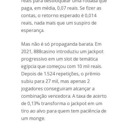
reais para desbloquear uma rodada que
paga, em média, 0,07 reais. Se fizer as
contas, o retorno esperado é 0,014
reais, nada mais que um suspiro de
esperança.
Mas não é só propaganda barata. Em
2021, 888casino introduziu um jackpot
progressivo em um slot de temática
egípcia que começou com 10 mil reais.
Depois de 1.524 repetições, o prêmio
subiu para 27 mil, mas apenas 2
jogadores conseguiram alcançar a
combinação vencedora. A taxa de acerto
de 0,13% transforma o jackpot em um
tiro ao alvo para quem tem paciência de
um monge.