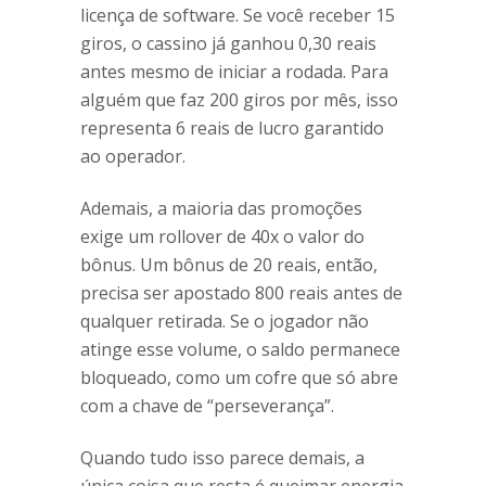
licença de software. Se você receber 15
giros, o cassino já ganhou 0,30 reais
antes mesmo de iniciar a rodada. Para
alguém que faz 200 giros por mês, isso
representa 6 reais de lucro garantido
ao operador.
Ademais, a maioria das promoções
exige um rollover de 40x o valor do
bônus. Um bônus de 20 reais, então,
precisa ser apostado 800 reais antes de
qualquer retirada. Se o jogador não
atinge esse volume, o saldo permanece
bloqueado, como um cofre que só abre
com a chave de “perseverança”.
Quando tudo isso parece demais, a