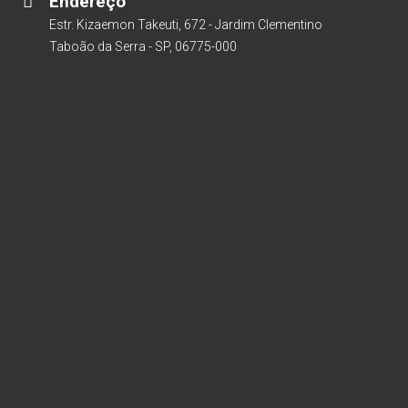
Endereço
Estr. Kizaemon Takeuti, 672 - Jardim Clementino
Taboão da Serra - SP, 06775-000