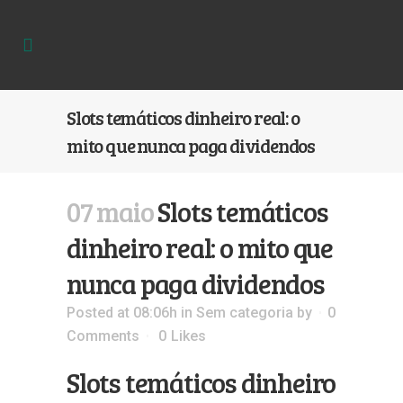
Slots temáticos dinheiro real: o
mito que nunca paga dividendos
07 maio
Slots temáticos
dinheiro real: o mito que
nunca paga dividendos
Posted at 08:06h
in Sem categoria
by
0
Comments
0
Likes
Slots temáticos dinheiro