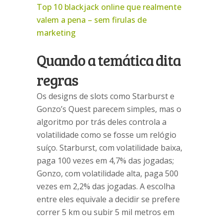
Top 10 blackjack online que realmente
valem a pena – sem firulas de
marketing
Quando a temática dita
regras
Os designs de slots como Starburst e
Gonzo’s Quest parecem simples, mas o
algoritmo por trás deles controla a
volatilidade como se fosse um relógio
suíço. Starburst, com volatilidade baixa,
paga 100 vezes em 4,7% das jogadas;
Gonzo, com volatilidade alta, paga 500
vezes em 2,2% das jogadas. A escolha
entre eles equivale a decidir se prefere
correr 5 km ou subir 5 mil metros em