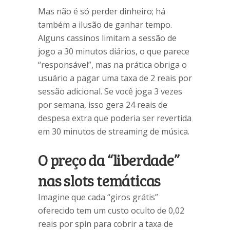
Mas não é só perder dinheiro; há
também a ilusão de ganhar tempo.
Alguns cassinos limitam a sessão de
jogo a 30 minutos diários, o que parece
“responsável”, mas na prática obriga o
usuário a pagar uma taxa de 2 reais por
sessão adicional. Se você joga 3 vezes
por semana, isso gera 24 reais de
despesa extra que poderia ser revertida
em 30 minutos de streaming de música.
O preço da “liberdade”
nas slots temáticas
Imagine que cada “giros grátis”
oferecido tem um custo oculto de 0,02
reais por spin para cobrir a taxa de