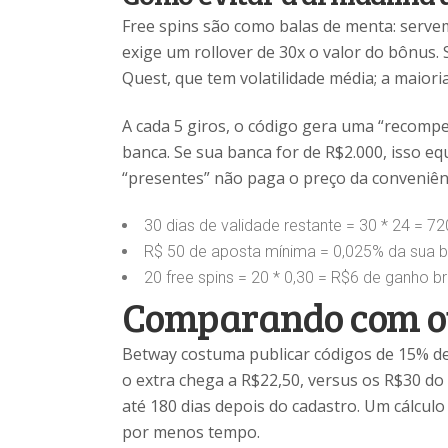
Free spins são como balas de menta: servem
exige um rollover de 30x o valor do bônus. 
Quest, que tem volatilidade média; a maiori
A cada 5 giros, o código gera uma “recomp
banca. Se sua banca for de R$2.000, isso eq
“presentes” não paga o preço da conveniên
30 dias de validade restante = 30 * 24 = 7
R$ 50 de aposta mínima = 0,025% da sua 
20 free spins = 20 * 0,30 = R$6 de ganho b
Comparando com out
Betway costuma publicar códigos de 15% d
o extra chega a R$22,50, versus os R$30 do 
até 180 dias depois do cadastro. Um cálculo
por menos tempo.