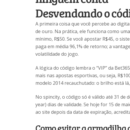
Desvendando o códi
A primeira coisa que você percebe ao digit
de ouro. Na prática, ele funciona como uma
mínimo, R$50. Se você apostar R$45, o siste
paga em média 96,1% de retorno; a vantage
volatilidade do jogo.
A lógica do código lembra o “VIP” da Bet36
mais nas apostas esportivas, ou seja, R$10
modelo 2014 recauchutado: o brilho está l
No spincity, o código só é válido até 31 de
year) dias de validade. Se hoje for 15 de m
ao site depois da data de expiração, acredi
Como evitar a armadilha d