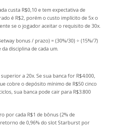
dada custa R$0,10 e tem expectativa de
ado é R$2, porém o custo implícito de 5x o
nte se o jogador aceitar o requisito de 30x.
Betway bonus / prazo) = (30%/30) ÷ (15%/7)
 da disciplina de cada um.
uperior a 20x. Se sua banca for R$4.000,
 que cobre o depósito mínimo de R$50 cinco
iclos, sua banca pode cair para R$3.800
eiro por cada R$1 de bônus (2% de
etorno de 0,96% do slot Starburst por