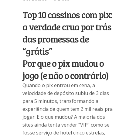
Top 10 cassinos com pix:
a verdade crua por trás
das promessas de
“grátis”
Por que o pix mudou o
jogo (e não o contrário)
Quando o pix entrou em cena, a
velocidade de depósito subiu de 3 dias
para 5 minutos, transformando a
experiência de quem tem 2 mil reais pra
jogar. E o que mudou? A maioria dos
sites ainda tenta vender “VIP” como se
fosse serviço de hotel cinco estrelas,