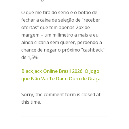
O que me tira do sério é o botão de
fechar a caixa de seleção de “receber
ofertas” que tem apenas 2px de
margem – um milímetro a mais e eu
ainda clicaria sem querer, perdendo a
chance de negar o próximo “cashback”
de 1,5%.
Blackjack Online Brasil 2026: O Jogo
que Não Vai Te Dar o Ouro de Graça
Sorry, the comment form is closed at
this time.