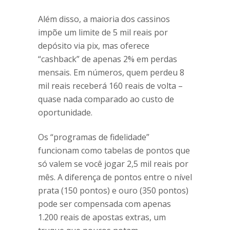
Além disso, a maioria dos cassinos
impõe um limite de 5 mil reais por
depósito via pix, mas oferece
“cashback” de apenas 2% em perdas
mensais. Em números, quem perdeu 8
mil reais receberá 160 reais de volta –
quase nada comparado ao custo de
oportunidade.
Os “programas de fidelidade”
funcionam como tabelas de pontos que
só valem se você jogar 2,5 mil reais por
mês. A diferença de pontos entre o nível
prata (150 pontos) e ouro (350 pontos)
pode ser compensada com apenas
1.200 reais de apostas extras, um