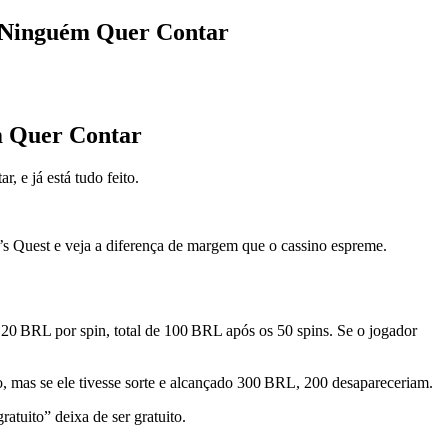
e Ninguém Quer Contar
m Quer Contar
r, e já está tudo feito.
s Quest e veja a diferença de margem que o cassino espreme.
 20 BRL por spin, total de 100 BRL após os 50 spins. Se o jogador
, mas se ele tivesse sorte e alcançado 300 BRL, 200 desapareceriam.
tuito” deixa de ser gratuito.