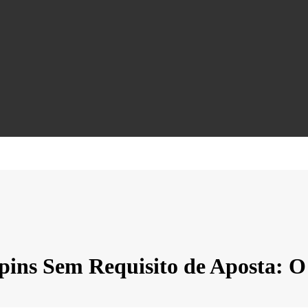
Spins Sem Requisito de Aposta: