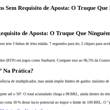
ins Sem Requisito de Aposta: O Truque Qu
Requisito de Aposta: O Truque Que Ningué
so tem 3 linhas de letra miúda. 7 segundos para ler, 2 cliques para aceita
gador (RTP) em jogos como Starburst. Compare isso ao 96,5% da Gonzo’
” Na Prática?
usência de multiplicador, mas ainda impõe limites de ganho: máximo de
ete até o 50º. O total acumulado chega a 98 BRL, ainda dentro do teto
corta 30 % desse lucro potencial ao impor o limite de 100 BRL. O “gra