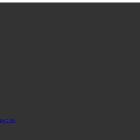
peciais