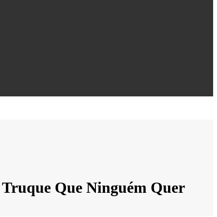
 O Truque Que Ninguém Quer