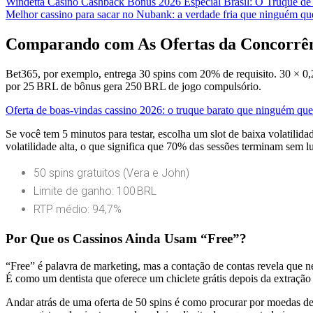
Windetta Casino Cashback Bônus 2026 Especial Brasil: O Truque 
Melhor cassino para sacar no Nubank: a verdade fria que ninguém qu
Comparando com As Ofertas da Concorrê
Bet365, por exemplo, entrega 30 spins com 20% de requisito. 30 × 0,
por 25 BRL de bônus gera 250 BRL de jogo compulsório.
Oferta de boas-vindas cassino 2026: o truque barato que ninguém que
Se você tem 5 minutos para testar, escolha um slot de baixa volatili
volatilidade alta, o que significa que 70% das sessões terminam sem l
50 spins gratuitos (Vera e John)
Limite de ganho: 100 BRL
RTP médio: 94,7%
Por Que os Cassinos Ainda Usam “Free”?
“Free” é palavra de marketing, mas a contação de contas revela que
É como um dentista que oferece um chiclete grátis depois da extração –
Andar atrás de uma oferta de 50 spins é como procurar por moedas de