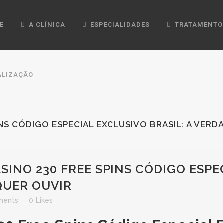
E
A CLÍNICA
ESPECIALIDADES
TRATAMENTO
ALIZAÇÃO
INS CÓDIGO ESPECIAL EXCLUSIVO BRASIL: A VER
INO 230 FREE SPINS CÓDIGO ESPEC
QUER OUVIR
ments
0
Likes