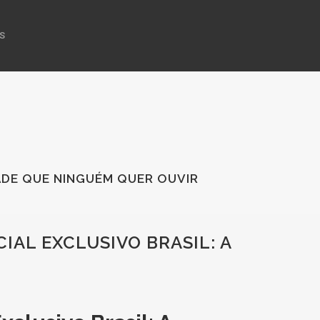
S
DADE QUE NINGUÉM QUER OUVIR
IAL EXCLUSIVO BRASIL: A