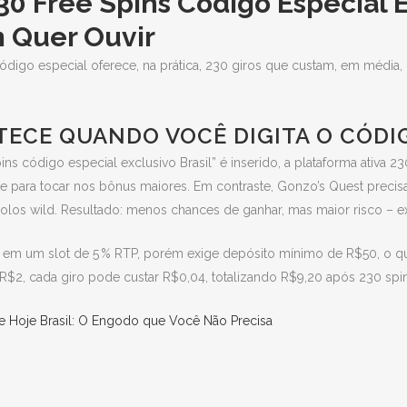
 Free Spins Código Especial Ex
 Quer Ouvir
 código especial oferece, na prática, 230 giros que custam, em média
ECE QUANDO VOCÊ DIGITA O CÓDI
s código especial exclusivo Brasil” é inserido, a plataforma ativa 2
de para tocar nos bônus maiores. Em contraste, Gonzo’s Quest precis
mbolos wild. Resultado: menos chances de ganhar, mas maior risco –
s em um slot de 5 % RTP, porém exige depósito mínimo de R$50, o qu
R$2, cada giro pode custar R$0,04, totalizando R$9,20 após 230 spin
e Hoje Brasil: O Engodo que Você Não Precisa