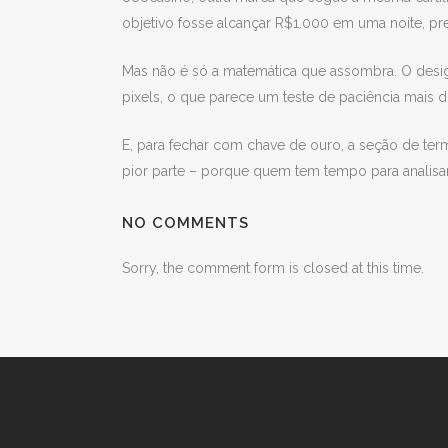
objetivo fosse alcançar R$1.000 em uma noite, p
Mas não é só a matemática que assombra. O desig
pixels, o que parece um teste de paciência mais 
E, para fechar com chave de ouro, a seção de term
pior parte – porque quem tem tempo para analisa
NO COMMENTS
Sorry, the comment form is closed at this time.